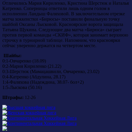
Отличились Мария Кириленко, Кристина Шерстюк и Наталья
Катренко. Соперницы ответили лишь одним голом в
исполнении Ландыш Фаляховой. В заключительном отрезке
матча хоккеистки «Бирюсы» поставили финальную точку
шайбой Оксаны Лысковой. Красноярские ворота защищала
Татьяна Щукина. Следующие два матча «Бирюса» сыграет
против первой команды «СКИФ», которая занимает верхнюю
строчку в турнирной таблице. Напомним, что красноярки
сейчас уверенно держатся на четвертом месте.
Шайбы:
0:1-Овчаренко (18.09)
0:2-Мария Кириленко (21.22)
0:3-Шерстюк (Мамацашвили, Овчаренко, 23.02)
0:4-Катренко (Абдулина, 28.17)
1:4-Фаляхова (Надеждина, 38.07- бол+2)
1:5-Лыскова (50.16)
Штрафы:
12-26