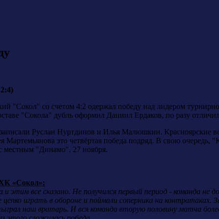
ду
2:4)
кий "Сокол" со счетом 4:2 одержал победу над лидером турнирн
составе "Сокола" дубль оформил Даниил Ердаков, по разу отли
 записали Руслан Нуртдинов и Илья Малюшкин. Красноярские в
 Мартемьянова это четвёртая победа подряд. В свою очередь, 
с местным "Динамо", 27 ноября.
 ХК «Сокол»:
и этим все сказано. Не получился первый период - команда не д
 цепко играть в обороне и поймали соперника на контратаках. 
грал наш вратарь. И вся команда вторую половину матча более 
из этого сложилась победа.