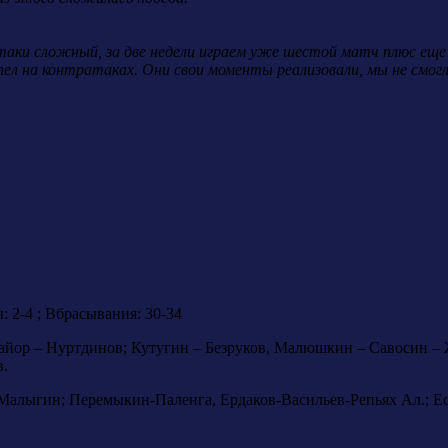
таки сложный, за две недели играем уже шестой матч плюс еще 
пел на контратаках. Они свои моменты реализовали, мы не смогл
ы: 2-4 ; Вбрасывания: 30-34
йор – Нуртдинов; Кутугин – Безруков, Малюшкин – Савосин – Ж
в.
Малыгин; Перемыкин-Паленга, Ердаков-Васильев-Репьях Ал.; Е