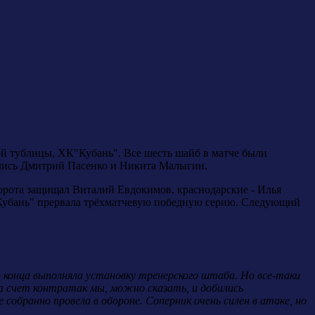
ой тублицы, ХК"Кубань". Все шесть шайб в матче были
чились Дмитрий Пасенко и Никита Малыгин.
орота защищал Виталий Евдокимов, краснодарские - Илья
"Кубань" прервала трёхматчевую победную серию. Следующий
о конца выполняла установку тренерского штаба. Но все-таки
За счет контратак мы, можно сказать, и добились
собранно провела в обороне. Соперник о
чень силен в атаке, но