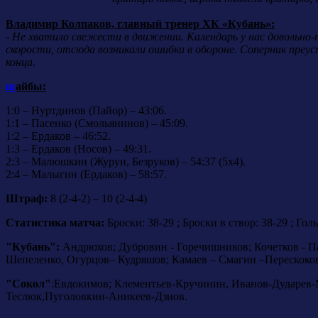
Владимир Колпаков, главный тренер ХК «Кубань»:
-
Не хватило свежести в движении. Календарь у нас довольно-
скорости, отсюда возникали ошибки в обороне. Соперник преус
конца.
ш
айбы:
1:0 – Нуртдинов (Пайор) – 43:06.
1:1 – Пасенко (Смольянинов) – 45:09.
1:2 – Ердаков – 46:52.
1:3 – Ердаков (Носов) – 49:31.
2:3 – Малюшкин (Журун, Безруков) – 54:37 (5x4).
2:4 – Малыгин (Ердаков) – 58:57.
Штраф:
8 (2-4-2) – 10 (2-4-4)
Статистика матча:
Броски: 38-29 ; Броски в створ: 38-29 ; Гол
"Кубань":
Андрюхов; Дубровин - Горечишников; Кочетков - Па
Шепеленко, Огурцов– Кудряшов; Камаев – Смагин –Перескоко
"Сокол"
:Евдокимов; Клементьев-Кручинин, Иванов-Дударев-
Теслюк,Пуголовкин-Аникеев-Дзиов.