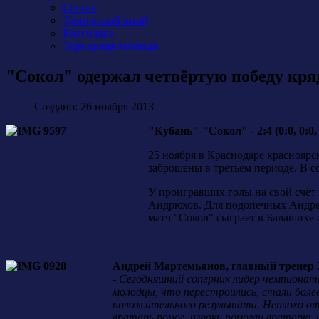
Состав
Тренерский штаб
Календарь
Турнирная таблица
"Сокол" одержал четвёртую победу кря
Создано: 26 ноября 2013
"Кубань"-"Сокол" - 2:4 (0:0, 0:0, 
25 ноября в Краснодаре красноярс
заброшены в третьем периоде. В 
У проигравших голы на свой счёт
Андрюхов. Для подопечных Андрея
матч "Сокол" сыграет в Балашихе 
Андрей Мартемьянов, главный тренер
-
Сегодняшний соперник лидер чемпионата 
молодцы, что перестроились, стали более
положительного результата. Неплохо оты
вратарь помог, игроки помогли вратарю, 