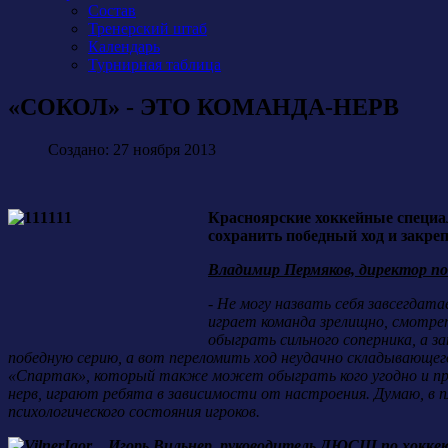
Состав
Тренерский штаб
Календарь
Турнирная таблица
«СОКОЛ» - ЭТО КОМАНДА-НЕРВ
Создано: 27 ноября 2013
Красноярские хоккейные специал
сохранить победный ход и закреп
Владимир Пермяков, директор по
-
Не могу назвать себя завсегдата
играет команда зрелищно, смотре
обыграть сильного соперника, а за
победную серию, а вот переломить ход неудачно складывающег
«Спартак», который также может обыграть кого угодно и про
нерв, играют ребята в зависимости от настроения. Думаю, в п
психологического состояния игроков.
Игорь Вильнер, руководитель ДЮСШ по хоккею