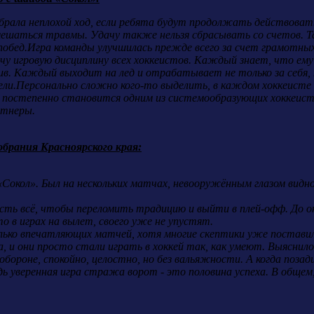
рала неплохой ход, если ребята будут продолжать действовать 
вмешаться травмы. Удачу также нельзя сбрасывать со счетов. Та
и побед.Игра команды улучшилась прежде всего за счет грамотн
чу игровую дисциплину всех хоккеистов. Каждый знает, что ему
тив. Каждый выходит на лед и отрабатывает не только за себя, 
 цели.Персонально сложно кого-то выделить, в каждом хоккеисте
 постепенно становится одним из системообразующих хоккеисто
ртнеры.
рания Красноярского края:
 «Сокол». Был на нескольких матчах, невооружённым глазом видно
 есть всё, чтобы переломить традицию и выйти в плей-офф. До о
о в играх на вылет, своего уже не упустят.
колько впечатляющих матчей, хотя многие скептики уже постави
, и они просто стали играть в хоккей так, как умеют. Выяснило
обороне, спокойно, целостно, но без вальяжности. А когда поза
ь уверенная игра стража ворот - это половина успеха. В общем