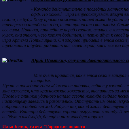
- Команда действительно в последних матчах наб
офф. Но хоккей - игра непредсказуемая. Могут 
сезона, не буду. Хочу просто пожелать нашей команде удачи 
тренерского штаба от и до, и это приносит свои плоды. Отме
все силы. Новички, пришедшие перед сезоном, влились в коллек
кулак, они знают, чего хотят добиться, и четко идут к своей
игра Артема Потылицына. Он здорово прибавил в этом сезоне,
требований и будет радовать нас своей игрой, как и все его па
Юрий Швыткин, депутат Законодательного соб
- Мне очень нравится, как в этом сезоне заиграл
площадке.
Пусть в последние годы «Сокол» не радовал, сейчас у команды
мне кажется, что красноярские хоккеисты, вцепившись за мест
После не слишком удачного начала сезона команда выдала нес
настоящему завелись и разозлились. Отступать им было некуда
набранный победный ход. Радует то, как «Сокол» действует в 
впереди. Вратари действуют хорошо, выручают команду. И вед
выйдут в плей-офф, да ещё и там наведут шороха.
Илья Беляк, газета "Городские новости"