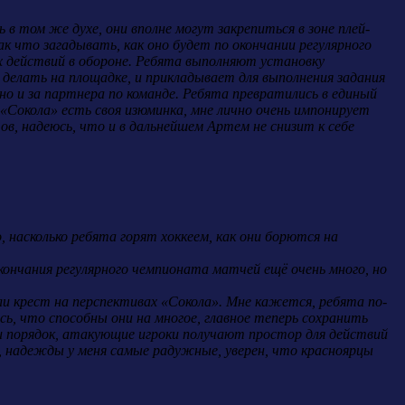
в том же духе, они вполне могут закрепиться в зоне плей-
к что загадывать, как оно будет по окончании регулярного
ых действий в обороне. Ребята выполняют установку
 делать на площадке, и прикладывает для выполнения задания
но и за партнера по команде. Ребята превратились в единый
 «Сокола» есть своя изюминка, мне лично очень импонирует
в, надеюсь, что и в дальнейшем Артем не снизит к себе
, насколько ребята горят хоккеем, как они борются на
кончания регулярного чемпионата матчей ещё очень много, но
ли крест на перспективах «Сокола». Мне кажется, ребята по-
сь, что способны они на многое, главное теперь сохранить
ди порядок, атакующие игроки получают простор для действий
, надежды у меня самые радужные, уверен, что красноярцы