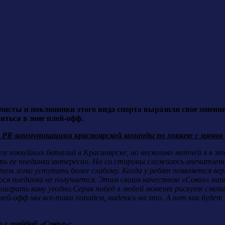
исты и поклонники этого вида спорта выразили свое мнение 
иться в зоне плей-офф.
 PR-коммуникациям красноярской команды по хоккею с мячом
ем хоккейных баталий в Красноярске, но несколько матчей я в 
ть ее поединки интересно. Но со стороны сложилось впечатлен
тем легко уступить более слабому. Когда у ребят появляется вер
ося поединка не получается. Этим своим качеством «Сокол» на
играть кому угодно.Серия побед в любой момент рискует смени
лей-офф мы все-таки попадем, надеюсь на это. А вот как будет 
 с шайбой «Сокол»: