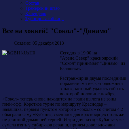
Состав
Тренерский штаб
Календарь
Турнирная таблица
Все на хоккей! "Сокол"-"Динамо"
Создано: 05 декабря 2013
Сегодня в 19:00 на
"Арене.Север" красноярский
"Сокол" принимает "Динамо" из
Балашихи.
Растранжирив двумя последними
поражениями весь «подкожный
запас», который удалось собрать
во второй половине ноября,
«Сокол» теперь снова находится на грани вылета из зоны
плей-офф. Короткое турне по маршруту Краснодар –
Балашиха, первым пунктом которого «соколы» со счетом 4:2
обыграли саму «Кубань», сменился для красноярцев столь же
не длинной домашней серией. И три дня назад «Кубань» уже
сумела взять у сибиряков реванш, причем довольно-таки