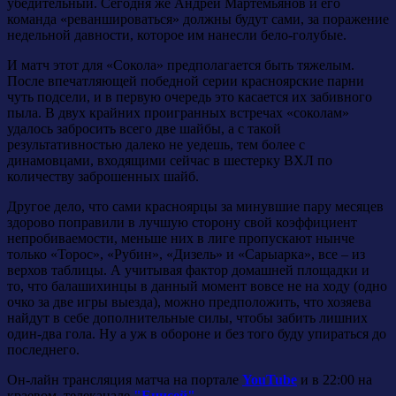
убедительный. Сегодня же Андрей Мартемьянов и его
команда «реваншироваться» должны будут сами, за поражение
недельной давности, которое им нанесли бело-голубые.
И матч этот для «Сокола» предполагается быть тяжелым.
После впечатляющей победной серии красноярские парни
чуть подсели, и в первую очередь это касается их забивного
пыла. В двух крайних проигранных встречах «соколам»
удалось забросить всего две шайбы, а с такой
результативностью далеко не уедешь, тем более с
динамовцами, входящими сейчас в шестерку ВХЛ по
количеству заброшенных шайб.
Другое дело, что сами красноярцы за минувшие пару месяцев
здорово поправили в лучшую сторону свой коэффициент
непробиваемости, меньше них в лиге пропускают нынче
только «Торос», «Рубин», «Дизель» и «Сарыарка», все – из
верхов таблицы. А учитывая фактор домашней площадки и
то, что балашихинцы в данный момент вовсе не на ходу (одно
очко за две игры выезда), можно предположить, что хозяева
найдут в себе дополнительные силы, чтобы забить лишних
один-два гола. Ну а уж в обороне и без того буду упираться до
последнего.
Он-лайн трансляция матча на портале
YouTube
и в 22:00 на
краевом телеканале
"Енисей"
.