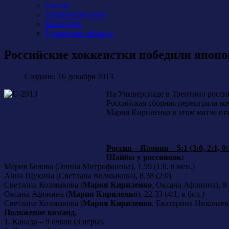
Состав
Тренерский штаб
Календарь
Турнирная таблица
Российские хоккеистки победили япон
Создано: 16 декабря 2013
На Универсиаде в Трентино росси
Российская сборная переиграла ко
Мария Кириленко в этом матче от
Россия – Япония – 5:1 (3:0, 2:1, 0:
Шайбы у россиянок:
Мария Белова (Элина Митрофанова), 1.59 (1:0, в мен.)
Анна Щукина (Светлана Колмыкова), 8.38 (2:0)
Светлана Колмыкова (
Мария Кириленко
, Оксана Афонина), 9.
Оксана Афонина (
Мария Кириленко
), 22.33 (4:1, в бол.)
Светлана Колмыкова (
Мария Кириленко
, Екатерина Николаева)
Положение команд.
1. Канада – 9 очков (3 игры).