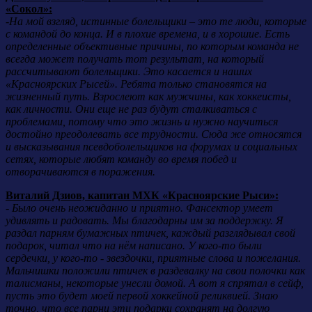
«Сокол»:
-
На мой взгляд, истинные болельщики – это те люди, которые
с командой до конца. И в плохие времена, и в хорошие. Есть
определенные объективные причины, по которым команда не
всегда может получать тот результат, на который
рассчитывают болельщики. Это касается и наших
«Красноярских Рысей». Ребята только становятся на
жизненный путь. Взрослеют как мужчины, как хоккеисты,
как личности. Они еще не раз будут сталкиваться с
проблемами, потому что это жизнь и нужно научиться
достойно преодолевать все трудности. Сюда же относятся
и высказывания псевдоболельщиков на форумах и социальных
сетях, которые любят команду во время побед и
отворачиваются в поражения.
Виталий Дзиов, капитан МХК «Красноярские Рыси»:
-
Было очень неожиданно и приятно. Фансектор умеет
удивлять и радовать. Мы благодарны им за поддержку. Я
раздал парням бумажных птичек, каждый разглядывал свой
подарок, читал что на нём написано. У кого-то были
сердечки, у кого-то - звездочки, приятные слова и пожелания.
Мальчишки положили птичек в раздевалку на свои полочки как
талисманы, некоторые унесли домой. А вот я спрятал в сейф,
пусть это будет моей первой хоккейной реликвией. Знаю
точно, что все парни эти подарки сохранят на долгую