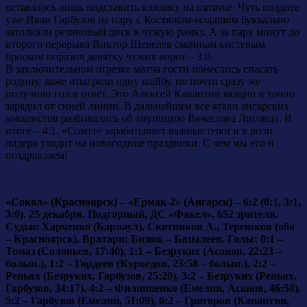
оставалось лишь подставить клюшку на пятачке. Чуть позднее
уже Иван Гарбузов на пару с Костюком-младшим буквально
затолкали резиновый диск в чужую рамку. А за пару минут до
второго перерыва Виктор Шевелев смачным кистевым
броском поразил девятку чужих ворот – 3:0.
В заключительном отрезке матча гости понеслись спасать
родину, даже отыграли одну шайбу, но почти сразу же
получили гол в ответ. Это Алексей Капантин мощно и точно
зарядил от синей линии. В дальнейшем все атаки ангарских
хоккеистов разбивались об амуницию Вячеслава Лисовца. В
итоге – 4:1. «Сокол» зарабатывает важные очки и в роли
лидера уходит на новогодние праздники. С чем мы его и
поздравляем!
«Сокол» (Красноярск) – «Ермак-2» (Ангарск) – 6:2 (0:1, 3:1,
3:0). 25 декабря. Подгорный, ДС «Факел». 652 зрителя.
Судьи: Харченко (Барнаул), Скотников А., Терешков (оба
– Красноярск). Вратари: Бизюк – Базылеев. Голы: 0:1 –
Томаз (Соловьев, 17:40), 1:1 – Безруких (Асанов, 22:23 –
больш.), 1:2 – Гордеев (Куроедов, 23:58 – больш.), 2:2 –
Репьях (Безруких, Гарбузов, 25:20), 3:2 – Безруких (Репьях,
Гарбузов, 34:17), 4:2 – Филиппенко (Емелин, Асанов, 46:58),
5:2 – Гарбузов (Емелин, 51:09), 6:2 – Григоров (Капантин,