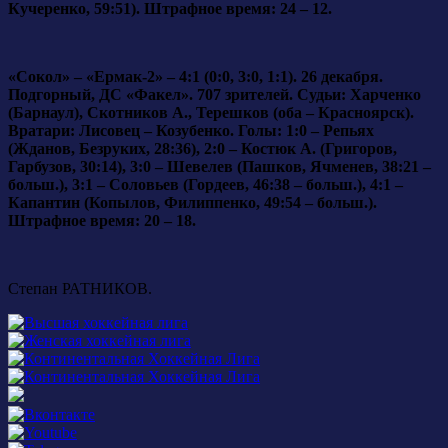
Кучеренко, 59:51). Штрафное время: 24 – 12.
«Сокол» – «Ермак-2» – 4:1 (0:0, 3:0, 1:1). 26 декабря.
Подгорный, ДС «Факел». 707 зрителей. Судьи: Харченко
(Барнаул), Скотников А., Терешков (оба – Красноярск).
Вратари: Лисовец – Козубенко. Голы: 1:0 – Репьях
(Жданов, Безруких, 28:36), 2:0 – Костюк А. (Григоров,
Гарбузов, 30:14), 3:0 – Шевелев (Пашков, Ячменев, 38:21 –
больш.), 3:1 – Соловьев (Гордеев, 46:38 – больш.), 4:1 –
Капантин (Копылов, Филиппенко, 49:54 – больш.).
Штрафное время: 20 – 18.
Степан РАТНИКОВ.