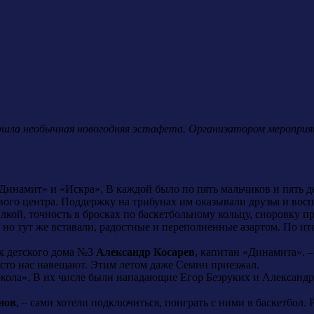
рошла необычная новогодняя эстафета. Организатором меропри
«Динамит» и «Искра». В каждой было по пять мальчиков и пять д
вого центра. Поддержку на трибунах им оказывали друзья и восп
лкой, точность в бросках по баскетбольному кольцу, сноровку 
ли, но тут же вставали, радостные и переполненные азартом. По 
ик детского дома №3
Александр Косарев
, капитан «Динамита». –
часто нас навещают. Этим летом даже Семин приезжал.
ола». В их числе были нападающие Егор Безруких и Александр
нов
, – сами хотели подключиться, поиграть с ними в баскетбол.