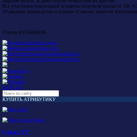
азартом бегали. Я даже почувствовал себя их другом.
Все участники новогодней эстафеты получили призы от ХК «Со
29 декабря, руководство и игроки «Сокола» навестят воспитан
Степан РАТНИКОВ.
БИЛЕТЫ
КУПИТЬ АТРИБУТИКУ
Сокол TV