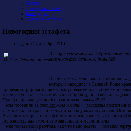
Состав
Тренерский штаб
Календарь
Турнирная таблица
Новогодняя эстафета
Создано: 27 декабря 2010
В спортзале комплекса «Красноярск» п
красноярского детского дома №3.
В эстафете участвовали две команды – 
который находится в Зеленой Роще крае
продемонстрировать ловкость в упражнениях с обручем и скака
хотел уступать, все носились по спортзалу, не щадя сил, пада
Правда, преимущество было минимальным – 45:42.
– Мы победили за счет дружбы и силы, – рассказал воспитанн
Сам в хоккей играть не хочу, но за нашу команду болею. Они 
Выполнять упражнения ребятам помогали молодые игроки «Сок
положительных эмоций по завершении мероприятия.
– Мы показывали ребятам, как что надо делать, – поведал
Аргу