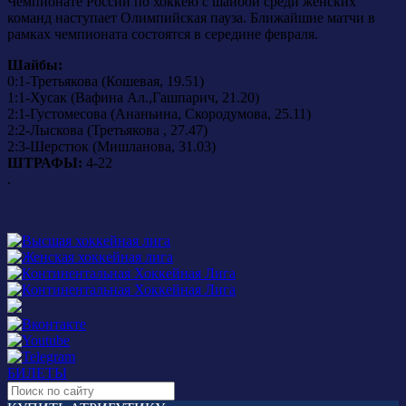
Чемпионате России по хоккею с шайбой среди женских
команд наступает Олимпийская пауза. Ближайшие матчи в
рамках чемпионата состоятся в середине февраля.
Шайбы:
0:1-Третьякова (Кошевая, 19.51)
1:1-Хусак (Вафина Ал.,Гашпарич, 21.20)
2:1-Густомесова (Ананьина, Скородумова, 25.11)
2:2-Лыскова (Третьякова , 27.47)
2:3-Шерстюк (Мишланова, 31.03)
ШТРАФЫ:
4-22
.
БИЛЕТЫ