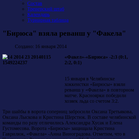
Состав
Тренерский штаб
Календарь
Турнирная таблица
"Бирюса" взяла реванш у "Факела"
Создано: 16 января 2014
«Факел»-«Бирюса» -2:3 (0:1,
2:2, 0:1)
15 января в Челябинске
хоккеистки «Бирюсы» взяли
реванш у «Факела» в повторном
матче. Красноярки победили
хозяек льда со счетом 3:2.
Три шайбы в ворота соперниц забросили Оксана Третьякова,
Оксана Лыскова и Кристина Шерстюк. В составе челябинской
команды по разу отличились Александра Хусак и Елена
Густомесова. Ворота «Бирюсы» защищала Кристина
Гаврилюк, «Факела» -Анна Виноградова. Отметим, что в