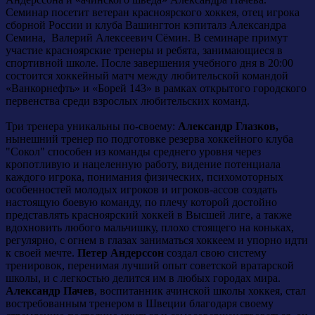
Семинар посетит ветеран красноярского хоккея, отец игрока
сборной России и клуба Вашингтон кэпиталз Александра
Семина, Валерий Алексеевич Сёмин. В семинаре примут
участие красноярские тренеры и ребята, занимающиеся в
спортивной школе. После завершения учебного дня в 20:00
состоится хоккейный матч между любительской командой
«Ванкорнефть» и «Борей 143» в рамках открытого городского
первенства среди взрослых любительских команд.
Три тренера уникальны по-своему:
Александр Глазков,
нынешний тренер по подготовке резерва хоккейного клуба
"Сокол" способен из команды среднего уровня через
кропотливую и нацеленную работу, видение потенциала
каждого игрока, понимания физических, психомоторных
особенностей молодых игроков и игроков-ассов создать
настоящую боевую команду, по плечу которой достойно
представлять красноярский хоккей в Высшей лиге, а также
вдохновить любого мальчишку, плохо стоящего на коньках,
регулярно, с огнем в глазах заниматься хоккеем и упорно идти
к своей мечте.
Петер Андерссон
создал свою систему
тренировок, перенимая лучший опыт советской вратарской
школы, и с легкостью делится им в любых городах мира.
Александр Пачев
, воспитанник ачинской школы хоккея, стал
востребованным тренером в Швеции благодаря своему