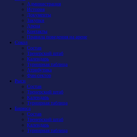
Администрация
История
Документы
Закупки
Арена
Контакты
Правила поведения на арене
Сокол
Состав
Тренерский штаб
Календарь
Турнирная таблица
Атрибутика
Фан-сектор
Рыси
Состав
Тренерский штаб
Календарь
Турнирная таблица
Бирюса
Состав
Тренерский штаб
Календарь
Турнирная таблица