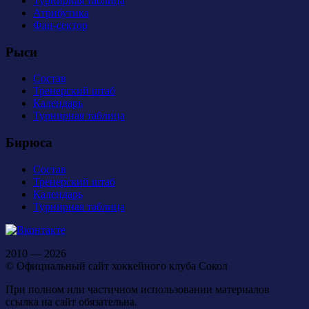
Турнирная таблица
Атрибутика
Фан-сектор
Рыси
Состав
Тренерский штаб
Календарь
Турнирная таблица
Бирюса
Состав
Тренерский штаб
Календарь
Турнирная таблица
2010 — 2026
© Официальный сайт хоккейного клуба Сокол
При полном или частичном использовании материалов
ссылка на сайт обязательна.