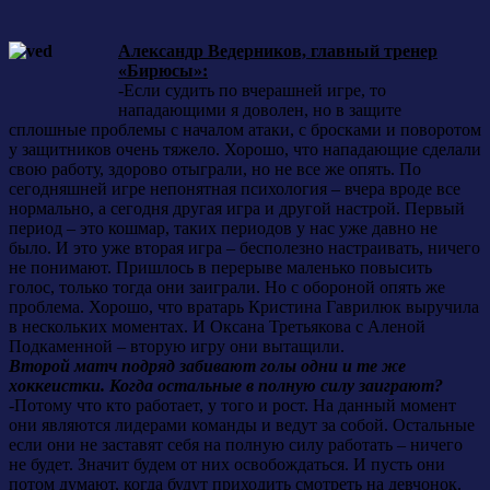
Александр Ведерников, главный тренер
«Бирюсы»:
-Если судить по вчерашней игре, то
нападающими я доволен, но в защите
сплошные проблемы с началом атаки, с бросками и поворотом
у защитников очень тяжело. Хорошо, что нападающие сделали
свою работу, здорово отыграли, но не все же опять. По
сегодняшней игре непонятная психология – вчера вроде все
нормально, а сегодня другая игра и другой настрой. Первый
период – это кошмар, таких периодов у нас уже давно не
было. И это уже вторая игра – бесполезно настраивать, ничего
не понимают. Пришлось в перерыве маленько повысить
голос, только тогда они заиграли. Но с обороной опять же
проблема. Хорошо, что вратарь Кристина Гаврилюк выручила
в нескольких моментах. И Оксана Третьякова с Аленой
Подкаменной – вторую игру они вытащили.
Второй матч подряд забивают голы одни и те же
хоккеистки. Когда остальные в полную силу заиграют?
-Потому что кто работает, у того и рост. На данный момент
они являются лидерами команды и ведут за собой. Остальные
если они не заставят себя на полную силу работать – ничего
не будет. Значит будем от них освобождаться. И пусть они
потом думают, когда будут приходить смотреть на девчонок.