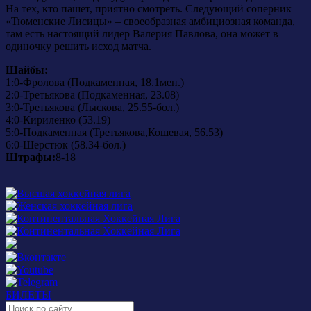
На тех, кто пашет, приятно смотреть. Следующий соперник
«Тюменские Лисицы» – своеобразная амбициозная команда,
там есть настоящий лидер Валерия Павлова, она может в
одиночку решить исход матча.
Шайбы:
1:0-Фролова (Подкаменная, 18.1мен.)
2:0-Третьякова (Подкаменная, 23.08)
3:0-Третьякова (Лыскова, 25.55-бол.)
4:0-Кириленко (53.19)
5:0-Подкаменная (Третьякова,Кошевая, 56.53)
6:0-Шерстюк (58.34-бол.)
Штрафы:
8-18
БИЛЕТЫ