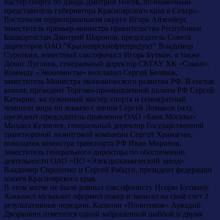
мастер спорта по дзюдо Дмитрий Носов, полномочный
представитель губернатора Красноярского края в Северо-
Восточном территориальном округе Игорь Айзенберг,
заместитель премьер-министра правительства Республики
Башкортостан Дмитрий Шаронов, председатель Совета
директоров ОАО "Красноярскнефтепродукт" Владимир
Суроткин, известный саксофонист Игорь Бутман, а также
Денис Луговик, генеральный директор СКГАУ ХК «Сокол».
Команду «Экономисты» возглавил Сергей Беляков,
заместитель Министра экономического развития РФ. В состав
вошли: президент Торгово-промышленной палаты РФ Сергей
Катырин, заслуженный мастер спорта и семикратный
чемпион мира по хоккею с мячом Сергей Ломанов (мл),
президент-председатель правления ОАО «Банк Москвы»
Михаил Кузовлев, генеральный директор Государственной
транспортной лизинговой компании Сергей Храмагин,
помощник министра транспорта РФ Иван Миронов,
заместитель генерального директора по обеспечению
деятельности ОАО «ПО «Электрохимический завод»
Владимир Сиротенко и Сергей Рабцун, президент федерации
хоккея Красноярского края.
В этом матче не было равных саксофонисту Игорю Бутману.
Хоккеист-музыкант оформил покер и записал на свой счет 2
результативные передачи. Капитан «Политиков» Аркадий
Дворкович отметился одной заброшенной шайбой и двумя