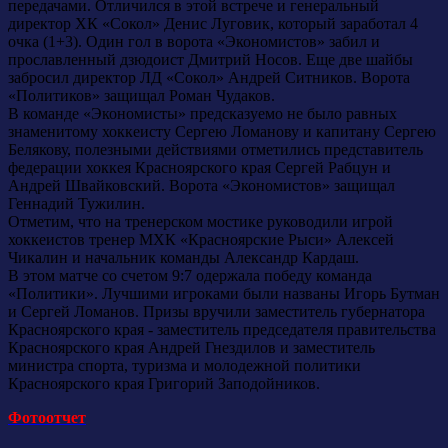
передачами. Отличился в этой встрече и генеральный
директор ХК «Сокол» Денис Луговик, который заработал 4
очка (1+3). Один гол в ворота «Экономистов» забил и
прославленный дзюдоист Дмитрий Носов. Еще две шайбы
забросил директор ЛД «Сокол» Андрей Ситников. Ворота
«Политиков» защищал Роман Чудаков.
В команде «Экономисты» предсказуемо не было равных
знаменитому хоккеисту Сергею Ломанову и капитану Сергею
Белякову, полезными действиями отметились представитель
федерации хоккея Красноярского края Сергей Рабцун и
Андрей Швайковский. Ворота «Экономистов» защищал
Геннадий Тужилин.
Отметим, что на тренерском мостике руководили игрой
хоккеистов тренер МХК «Красноярские Рыси» Алексей
Чикалин и начальник команды Александр Кардаш.
В этом матче со счетом 9:7 одержала победу команда
«Политики». Лучшими игроками были названы Игорь Бутман
и Сергей Ломанов. Призы вручили заместитель губернатора
Красноярского края - заместитель председателя правительства
Красноярского края Андрей Гнездилов и заместитель
министра спорта, туризма и молодежной политики
Красноярского края Григорий Заподойников.
Фотоотчет