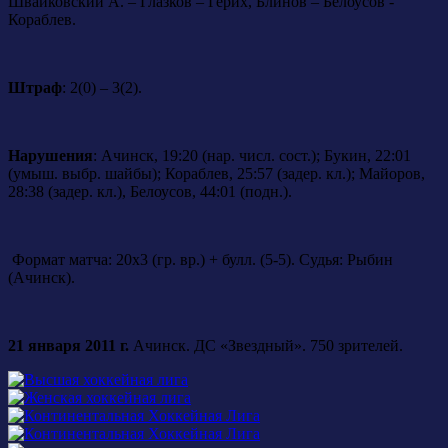
Швайковский А. – Глазков – Герих, Блинов – Белоусов -
Кораблев.
Штраф
: 2(0) – 3(2).
Нарушения
: Ачинск, 19:20 (нар. числ. сост.); Букин, 22:01
(умыш. выбр. шайбы); Кораблев, 25:57 (задер. кл.); Майоров,
28:38 (задер. кл.), Белоусов, 44:01 (подн.).
Формат матча: 20х3 (гр. вр.) + булл. (5-5). Судья: Рыбин
(Ачинск).
21 января 2011 г.
Ачинск. ДС «Звездный». 750 зрителей.