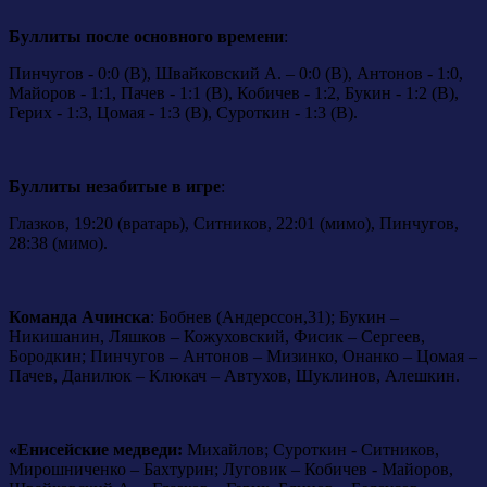
Буллиты после основного времени
:
Пинчугов - 0:0 (В), Швайковский А. – 0:0 (В), Антонов - 1:0,
Майоров - 1:1, Пачев - 1:1 (В), Кобичев - 1:2, Букин - 1:2 (В),
Герих - 1:3, Цомая - 1:3 (В), Суроткин - 1:3 (В).
Буллиты незабитые в игре
:
Глазков, 19:20 (вратарь), Ситников, 22:01 (мимо), Пинчугов,
28:38 (мимо).
Команда Aчинска
: Бобнев (Андерссон,31); Букин –
Никишанин, Ляшков – Кожуховский, Фисик – Сергеев,
Бородкин; Пинчугов – Антонов – Мизинко, Онанко – Цомая –
Пачев, Данилюк – Клюкач – Автухов, Шуклинов, Алешкин.
«Енисейские
медведи:
Михайлов; Суроткин - Ситников,
Мирошниченко – Бахтурин; Луговик – Кобичев - Майоров,