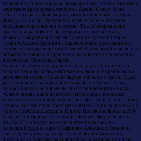
Первый в истории «Сокола» домашний матч плей-офф вызвал
ажиотаж в Красноярске, трибуны «Арены. Север» были
забиты до отказа. Болельщики раскупили билеты за несколько
дней до этой игры. Тренерский штаб «Сокола» произвел
очередные перестановки в составе. Так, во втором звене
вместо нападающего Егора Безруких появился Никита
Иванов, а защитника Алексея Волгина в третьей пятерке
заменил Андрей Кручинин. Корректировки произошли и в
составе «Тороса»: защитник Алексей Василевский перешел из
четвертого звена во второе звено, а в обратном направлении
проследовал Станислав Гареев.
Хоккеисты обеих команд не могли открыть счет вплоть до
второго периода, хотя у нефтекамцев были все предпосылки
распечатать ворота «Сокола» еще на 4-й минуте матча. Судье
даже понадобился видеоповтор голевого момента. Благо,
шайба в воротах не побывала. Во второй двадцатиминутке
«Сокол» вновь, как и во втором матче серии, попытался
навязать гостям силовой хоккей, но нефтекамцы были к этому
готовы. Хозяева стали допускать ошибки. Одну из них на 24-й
минуте гости использовали. Кирилл Полозов забросил шайбу
в левую от красноярского вратаря Эмиля Сафина «девятку» -
0:1. На 27-й минуте гости могли увеличить счет, но
вышедший один на один с Сафиным Александр Панков не
смог перехитрить голкипера. Зато через пять минут это
получилось у Александра Горошанского, который при игре