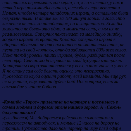
попытались переломить ход серии, но, к сожалению, у нас в
первой игре полкоманды выпало, а сегодня - три четверти.
Нельзя, чтобы четыре нападающих играли, а остальные были
безразличными. В атаке мы за 180 минут забили 2 гола. Это
касается не только нападающих, но и защитников. Если бы
моментов не было- это одно, а моменты есть, а мы их не
реализовываем. Соперник наказывает за малейшую ошибку,
здорово играет их вратарь. Команда соперника играла в
обороне идеально, не дав нам шансов размашистых атак, не
пустили на свой «пятак», откуда забиваются 80% всех голов.
Пока такой уровень наших игроков, будем разбираться после
плей-офф. Сейчас люди играют на свой будущий контракт.
Контракты скоро заканчиваются у всех, в том числе и у меня.
Я не стану сам себе делать оценку, это некорректно.
Руководство клуба оценит работу всей команды. Мы еще рук
не опустили, еще завтра будет бой! Посмотрим, есть ли
самолюбие у наших бойцов.
-
Команда «Торос» прилетела на чартере и поселилась в
самом модном и дорогом отеле нашего города. А «Сокол»
балуют таким?
-
(улыбается) Мы добираемся рейсовыми самолетами и
переезжаем на автобусах, и меньше 12 часов на дорогу не
тратим. Руководство дало нам чартер на игру плей-офф в