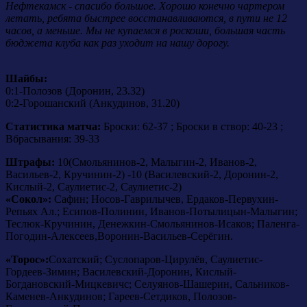
Нефтекамск - спасибо большое. Хорошо конечно чартером
летать, ребята быстрее восстанавливаются, в пути не 12
часов, а меньше. Мы не купаемся в роскоши, большая часть
бюджета клуба как раз уходит на нашу дорогу.
Шайбы:
0:1-Полозов (Доронин, 23.32)
0:2-Горошанский (Анкудинов, 31.20)
Статистика матча:
Броски: 62-37 ; Броски в створ: 40-23 ;
Вбрасывания: 39-33
Штрафы:
10(Смольянинов-2, Малыгин-2, Иванов-2,
Васильев-2, Кручинин-2) -10 (Василевский-2, Доронин-2,
Кислый-2, Саулиетис-2, Саулиетис-2)
«Сокол»:
Сафин; Носов-Гаврилычев, Ердаков-Первухин-
Репьях Ал.; Есипов-Полинин, Иванов-Потылицын-Малыгин;
Теслюк-Кручинин, Денежкин-Смольянинов-Исаков; Паленга-
Погодин-Алексеев,Воронин-Васильев-Серёгин.
«Торос»:
Сохатский; Суслопаров-Цирулёв, Саулиетис-
Гордеев-Зимин; Василевский-Доронин, Кислый-
Богдановский-Мицкевичс; Селуянов-Шашерин, Сальников-
Каменев-Анкудинов; Гареев-Сетдиков, Полозов-