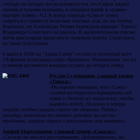
«четыре на четыре» воспользовался тем, что Сафин закрыт
своими и чужими игроками, и отправил шайбу в «домик»
вратарю хозяев – 0:2. К концу периода «Сокол» сумел
собраться и провести несколько опасных атак, но ни Артему
Воронину, ни Александру Репьях переиграть вратаря "Тороса"
Владимира Сохатского не удалось. В заключительном отрезке
матча красноярцы продолжили атаковать ворота Сохатского,
но также безуспешно.
6 марта в 19:00 на "Арене.Север" состоится четвертый матч
1/8 финала розыгрыша кубка «Братины». Напоминаем, что по
условиям регламента команды играют до четырех побед.
Руслан Сулейманов, главный тренер
«Тороса»:
-
Мы хорошо понимали, что «Сокол»
сегодня постарается перевернуть ход
серии и сделает все возможное, чтобы
вырвать победу. Поэтому в первую
очередь сегодня сыграли строго от обороны. Ребята -
молодцы, выполнили то задание, которое мы от них
требовали, сыграли строго и реализовали свои моменты.
Андрей Мартемьянов, главный тренер «Сокола»:
-
Сложно на что-то рассчитывать. Действительно, мы