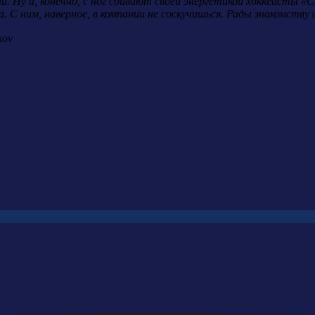
й. Ну и, конечно, с ног сбивают своей энергетикой хоккеисты «
а. С ним, наверное, в компании не соскучишься. Рады знакомству