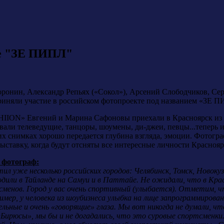
те "ЗЕ ПИПЛ"
ронин, Александр Репьях («Сокол»), Арсений Слободчиков, Сер
иняли участие в российском фотопроекте под названием «ЗЕ 
IION» Евгений и Марина Сафоновы приехали в Красноярск из Н
али телеведущие, танцоры, шоумены, ди-джеи, певцы...теперь 
их снимках хорошо передается глубина взгляда, эмоции. Фотог
ыставку, когда будут отсняты все интересные личности Краснояр
 фотограф:
л уже несколько российских городов: Челябинск, Томск, Новокуз
дили в Тайланде на Самуи и в Паттайе. Не ожидали, что в Кра
менов. Город у вас очень спортивный (улыбается). Отметим, 
имер, у человека из шоубизнеса улыбка на лице запрограммирова
дельные и очень «говорящие» глаза. Мы вот никогда не думали, 
«Бирюсы», мы бы и не догадались, что это суровые спортсменки