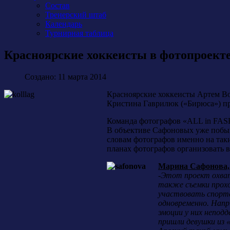
Состав
Тренерский штаб
Календарь
Турнирная таблица
Красноярские хоккеисты в фотопроек
Создано: 11 марта 2014
Красноярские хоккеисты Артем Во
Кристина Гаврилюк («Бирюса») пр
Команда фотографов «ALL in FASH
В объективе Сафоновых уже побыв
словам фотографов именно на так
планах фотографов организовать в
Марина Сафонова,
-
Этот проект охвати
также съемки прохо
участвовать спортс
одновременно. Напр
эмоции у них непод
пришли девушки из 