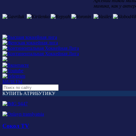
Арсений такой милы
мимика, как у актер
БИЛЕТЫ
КУПИТЬ АТРИБУТИКУ
Сокол TV