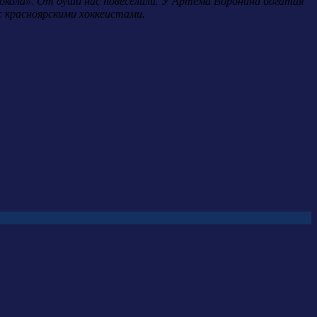
Сокола». От души нас повеселили. У Артема Воронина богатая
 с красноярскими хоккеистами.