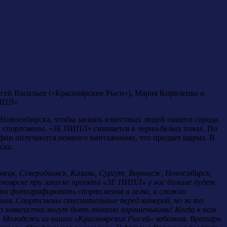
гей Васильев («Красноярские Рыси»), Мария Кириленко и
ПИПЛ».
овосибирска, чтобы заснять известных людей нашего города.
и спортсмены. «ЗЕ ПИПЛ» снимается в черно-белых тонах. По
рафии получаются немного винтажными, что придает шарма. В
ска.
нецк, Северодвинск, Казань, Сургут, Воронеж, Новосибирск,
сноярске при запуске проекта «ЗЕ ПИПЛ» у нас больше будет
что фотографировать спортсменов и легко, и сложно
нная. Спортсмены стеснительные перед камерой, но за то
что хоккеистки могут быть такими хорошенькими! Когда к нам
. Молодежь из ваших «Красноярских Рысей» забавная. Вратарь