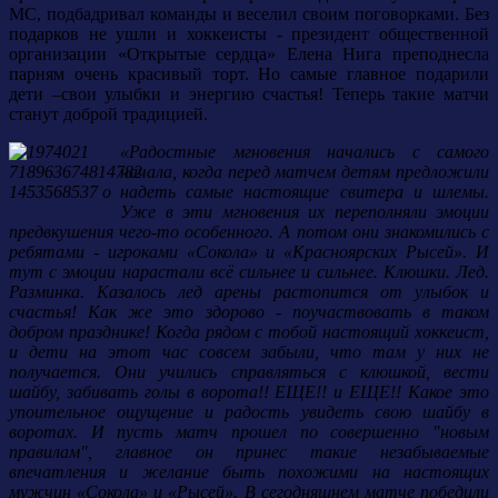
МС, подбадривал команды и веселил своим поговорками. Без
подарков не ушли и хоккеисты - президент общественной
организации «Открытые сердца» Елена Нига преподнесла
парням очень красивый торт. Но самые главное подарили
дети –свои улыбки и энергию счастья! Теперь такие матчи
станут доброй традицией.
«Радостные мгновения начались с самого
начала, когда перед матчем детям предложили
надеть самые настоящие свитера и шлемы.
Уже в эти мгновения их переполняли эмоции
предвкушения чего-то особенного. А потом они знакомились с
ребятами - игроками «Сокола» и «Красноярских Рысей». И
тут с эмоции нарастали всё сильнее и сильнее. Клюшки. Лед.
Разминка. Казалось лед арены растопится от улыбок и
счастья! Как же это здорово - поучаствовать в таком
добром празднике! Когда рядом с тобой настоящий хоккеист,
и дети на этот час совсем забыли, что там у них не
получается. Они учились справляться с клюшкой, вести
шайбу, забивать голы в ворота!! ЕЩЕ!! и ЕЩЕ!! Какое это
упоительное ощущение и радость увидеть свою шайбу в
воротах. И пусть матч прошел по совершенно "новым
правилам", главное он принес такие незабываемые
впечатления и желание быть похожими на настоящих
мужчин «Сокола» и «Рысей». В сегодняшнем матче победили