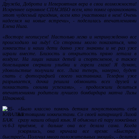
Дружба, Доброта и Невероятная вера в свои возможности!
Искреннее огромное СПАСИБО всем, кто помог организовать
этот чудесный праздник, всем кто участвовал в нем! Очень
надеемся на новые встречи», - поделилась впечатлениями
Елена Нига.
«Восторг неописуем! Настолько легко и непринужденно все
происходило на льду! Со стороны могло показаться, что
хоккеисты и наши дети давно уже знакомы и не раз уже
играли вместе. Близость и открытость прямо летала в
воздухе. На лицах наших детей и спортсменов, а также
болельщиков сверкали улыбки и горели глаза! Я думаю,
удовольствие получили все. Лиза теперь, наверно, будет
спать с фотографией своего наставника. Телефон уже
разрывается, дочка решила обзвонить всех друзей и
похвастать своими успехами», - продолжили делиться
впечатлениями родители лучшего бомбардира матча Лизы
Шпаковой.
«Было классно помочь деткам почувствовать себя
настоящими хоккеистами. Со своей напарницей Лизой
сразу нашли общий язык. Я объяснил ей пару хоккейных
приёмов, а дальше она все делала сама. Когда
ускорялись, она кричала все время: «Быстрее,
быстрее!». Получил много положительных эмоций», - делится