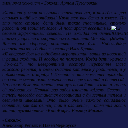
эмоциями хоккеист «Сокола» Артем Пуголовкин.
«Хорошая у меня получилась тренировочка, я никогда за раз
столько шайб не отбивал! Крутился как белка в колесе. Но
это того стоило, дети были такие счастливые, столько
радости от забитых голов. Я постарался веселить их
своими эффектными сейвами. Не ожидал от детей
такого упорства и спортивного характера. Молодцы ребята!
Желаю им здоровья, позитива, силы духа. Надо чаще
встречаться», - добавил голкипер Илья Кривич.
«Я впервые был на подобном мероприятии, узнал из новостей
и решил сходить. И вообще не пожалел. Когда дети кричали
"Го-о-ол!", то невероятный восторг переполнял глаза
каждого ребенка, и слезы счастья катились у родителей, и у
наблюдающих с трибун! Именно в эти моменты приходит
осознание мелочности многих своих переживаний и депрессий.
На самом деле понимаешь, как нужно любить жизнь и уметь
ей радоваться. Первый раз видел изнутри «Арену. Север», и
теперь навсегда останется ассоциация с душевным теплом и
светлыми мыслями! Это было очень важное социальное
событие, как для детей, так и для меня», - отметил гость
матча, руководитель «КиноКафе» Виктор Маслов.
«Сокол»:
Александр Репьях и Павел Черноусов