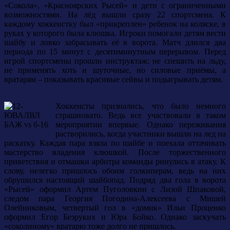
«Сокола», «Красноярских Рысей» и дети с ограниченными
возможностями. На лёд вышли сразу 22 спортсмена. К
каждому хоккеистку был «прикреплен» ребенок на коляске, в
руках у которого была клюшка. Игроки помогали детям вести
шайбу и ловко забрасывать её в ворота. Матч длился два
периода по 15 минут с десятиминутным перерывом. Перед
игрой спортсмены прошли инструктаж: не спешить на льду,
не применять хоть и шуточные, но силовые приёмы, а
вратарям – показывать красивые сейвы и подыгрывать детям.
Хоккеисты признались, что было немного
страшновато. Ведь все участвовали в таком
мероприятии впервые. Однако переживания
растворились, когда участники вышли на лед на
раскатку. Каждая пара взяла по шайбе и поехала оттачивать
мастерство владения клюшкой. После торжественного
приветствия и отмашки арбитра команды ринулись в атаку. К
слову, нелегко пришлось обоим голкиперам, ведь на них
обрушился настоящий шайбопад. Подряд два гола в ворота
«Рысей» оформил Артем Пуголовкин с Лизой Шпаковой,
следом пара Георгия Погодина-Алексеева с Мишей
Олейниковым, четвертый гол в «домик» Ильи Проценко
оформил Егор Безруких и Юра Бойко. Однако заскучать
«соколиному» вратарю тоже долго не пришлось.