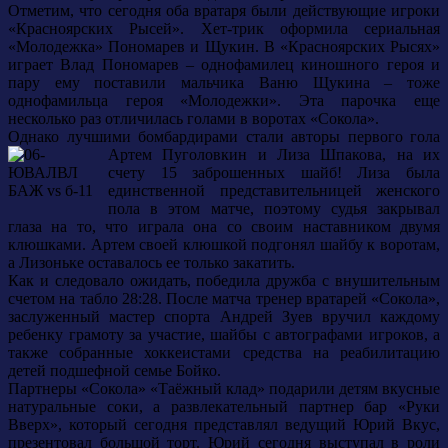
Отметим, что сегодня оба вратаря были действующие игроки
«Красноярских Рысей». Хет-трик оформила сериальная
«Молодежка» Пономарев и Щукин. В «Красноярских Рысях»
играет Влад Пономарев – однофамилец киношного героя и
пару ему поставили мальчика Ваню Щукина – тоже
однофамильца героя «Молодежки». Эта парочка еще
несколько раз отличилась голами в воротах «Сокола».
Однако лучшими бомбардирами стали авторы первого гола
Артем Пуголовкин и Лиза Шпакова, на их
счету 15 заброшенных шайб! Лиза была
единственной представительницей женского
пола в этом матче, поэтому судья закрывал
глаза на то, что играла она со своим наставником двумя
клюшками. Артем своей клюшкой подгонял шайбу к воротам,
а Лизоньке оставалось ее только закатить.
Как и следовало ожидать, победила дружба с внушительным
счетом на табло 28:28. После матча тренер вратарей «Сокола»,
заслуженный мастер спорта Андрей Зуев вручил каждому
ребенку грамоту за участие, шайбы с автографами игроков, а
также собранные хоккеистами средства на реабилитацию
детей подшефной семье Бойко.
Партнеры «Сокола» «Таёжный клад» подарили детям вкусные
натуральные соки, а развлекательный партнер бар «Руки
Вверх», который сегодня представлял ведущий Юрий Вкус,
презентовал большой торт. Юрий сегодня выступал в роли