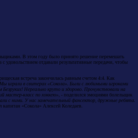
льщиками. В этом году было принято решение перемешать
 с удовольствием отдавали результативные передачи, чтобы
ищеская встреча закончилась равным счетом 4:4. Как
 Мы играли в свитерах «Сокола». Были с любимыми игроками
 Безруких! Нереально круто и здорово. Прочувствовали на
ий мастер-класс по хоккею»
, - поделился эмоциями болельщик
вали с ними. У нас замечательный фансектор, дружные ребята.
ил капитан «Сокола» Алексей Коледаев.