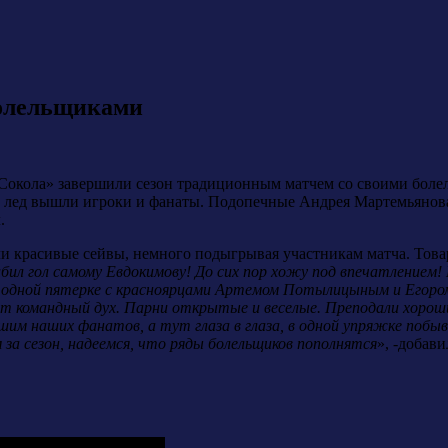
болельщиками
окола» завершили сезон традиционным матчем со своими боле
на лед вышли игроки и фанаты. Подопечные Андрея Мартемьянова
.
и красивые сейвы, немного подыгрывая участникам матча. Товар
абил гол самому Евдокимову! До сих пор хожу под впечатлением!
в одной пятерке с красноярцами Артемом Потылицыным и Егором
тот командный дух. Парни открытые и веселые. Преподали хорош
им наших фанатов, а тут глаза в глаза, в одной упряжке побы
 за сезон, надеемся, что ряды болельщиков пополнятся
», -добав