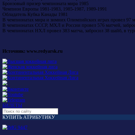
Бронзовый призер чемпионата мира 1985
Чемпион Европы 1981-1983, 1985-1987, 1989-1991
Обладатель Кубка Канады 1981
В чемпионатах мира и зимних Олимпийских играх провел 97 ма
В чемпионатах СССР, МХЛ и России провел 576 матчей, забро
В чемпионатах НХЛ провел 383 матча, забросил 38 шайб, в ту
Источник: www.redyarsk.ru
БИЛЕТЫ
КУПИТЬ АТРИБУТИКУ