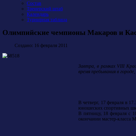
Состав
Тренерский штаб
Календарь
Турнирная таблица
Олимпийские чемпионы Макаров и Каса
Создано: 16 февраля 2011
Завтра, в рамках VIII Кр
время пребывания в городе
В четверг, 17 февраля в 1
юношеских спортивных школ
В пятницу, 18 февраля с 
окончании мастер-класса М