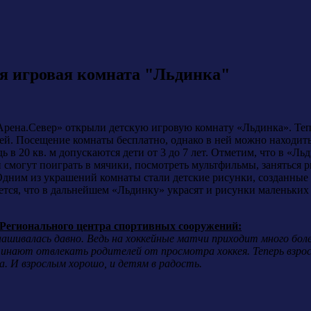
ая игровая комната "Льдинка"
рена.Север» открыли детскую игровую комнату «Льдинка». Тепе
й. Посещение комнаты бесплатно, однако в ней можно находить
 в 20 кв. м допускаются дети от 3 до 7 лет. Отметим, что в «Ль
могут поиграть в мячики, посмотреть мультфильмы, заняться р
 Одним из украшений комнаты стали детские рисунки, созданн
тся, что в дальнейшем «Льдинку» украсят и рисунки маленьких
 Регионального центра спортивных сооружений:
нашивалась давно. Ведь на хоккейные матчи приходит много бо
инают отвлекать родителей от просмотра хоккея. Теперь взро
. И взрослым хорошо, и детям в радость.