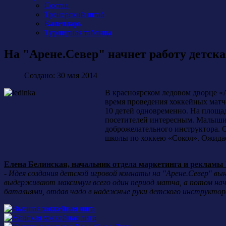
Состав
Тренерский штаб
Календарь
Турнирная таблица
На "Арене.Север" начнет работу детск
Создано: 30 мая 2014
В красноярском ледовом дворце «А
время проведения хоккейных матче
10 детей одновременно. На площадь
посетителей интересным. Малыши с
доброжелательного инструктора.
школы по хоккею «Сокол». Ожидае
Елена Белинская, начальник отдела маркетинга и рекламы
-
Идея создания детской игровой комнаты на "Арене.Север" вы
выдерживают максимум всего один период матча, а потом нач
баталиями, отдав чадо в надежные руки детского инструктора