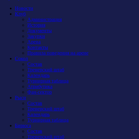
Новости
Клуб
Администрация
История
Документы
Закупки
Арена
Контакты
Правила поведения на арене
Сокол
Состав
Тренерский штаб
Календарь
Турнирная таблица
Атрибутика
Фан-сектор
Рыси
Состав
Тренерский штаб
Календарь
Турнирная таблица
Бирюса
Состав
Тренерский штаб