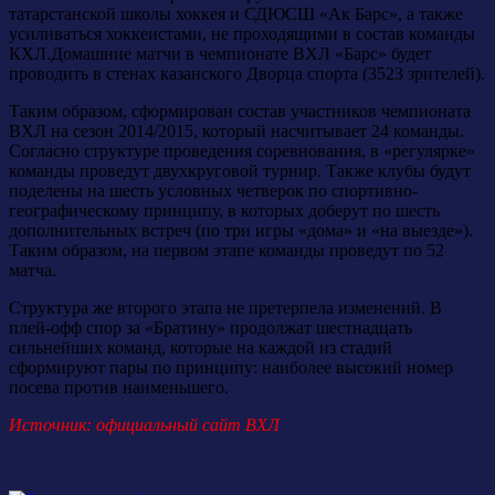
татарстанской школы хоккея и СДЮСШ «Ак Барс», а также
усиливаться хоккеистами, не проходящими в состав команды
КХЛ.Домашние матчи в чемпионате ВХЛ «Барс» будет
проводить в стенах казанского Дворца спорта (3523 зрителей).
Таким образом, сформирован состав участников чемпионата
ВХЛ на сезон 2014/2015, который насчитывает 24 команды.
Согласно структуре проведения соревнования, в «регулярке»
команды проведут двухкруговой турнир. Также клубы будут
поделены на шесть условных четверок по спортивно-
географическому принципу, в которых доберут по шесть
дополнительных встреч (по три игры «дома» и «на выезде»).
Таким образом, на первом этапе команды проведут по 52
матча.
Структура же второго этапа не претерпела изменений. В
плей-офф спор за «Братину» продолжат шестнадцать
сильнейших команд, которые на каждой из стадий
сформируют пары по принципу: наиболее высокий номер
посева против наименьшего.
Источник: официальный сайт ВХЛ