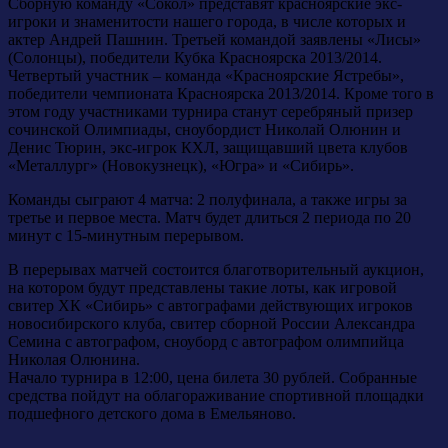
Сборную команду «Сокол» представят красноярские экс-
игроки и знаменитости нашего города, в числе которых и
актер Андрей Пашнин. Третьей командой заявлены «Лисы»
(Солонцы), победители Кубка Красноярска 2013/2014.
Четвертый участник – команда «Красноярские Ястребы»,
победители чемпионата Красноярска 2013/2014. Кроме того в
этом году участниками турнира станут серебряный призер
сочинской Олимпиады, сноубордист Николай Олюнин и
Денис Тюрин, экс-игрок КХЛ, защищавший цвета клубов
«Металлург» (Новокузнецк), «Югра» и «Сибирь».
Команды сыграют 4 матча: 2 полуфинала, а также игры за
третье и первое места. Матч будет длиться 2 периода по 20
минут с 15-минутным перерывом.
В перерывах матчей состоится благотворительный аукцион,
на котором будут представлены такие лоты, как игровой
свитер ХК «Сибирь» с автографами действующих игроков
новосибирского клуба, свитер сборной России Александра
Семина с автографом, сноуборд с автографом олимпийца
Николая Олюнина.
Начало турнира в 12:00, цена билета 30 рублей. Собранные
средства пойдут на облагораживание спортивной площадки
подшефного детского дома в Емельяново.