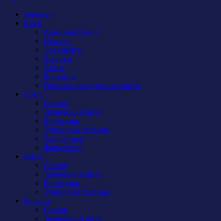
Новости
Клуб
Администрация
История
Документы
Закупки
Арена
Контакты
Правила поведения на арене
Сокол
Состав
Тренерский штаб
Календарь
Турнирная таблица
Атрибутика
Фан-сектор
Рыси
Состав
Тренерский штаб
Календарь
Турнирная таблица
Бирюса
Состав
Тренерский штаб