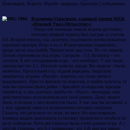
Пономарев. Ворота «Рысей» защищал Арсений Слободчиков.
Владимир Герасимов, главный тренер МХК
«Южный Урал-Металлург»:
- Вчера обе команды начали играть достойно,
поэтому первый период был сыгран со счетом
0:0. Второй период, нас, конечно, подломило необоснованное
удаление вратаря. Игра 4 на 4. И невозможно подменить,
вроде легли под шайбу. Пропустили два гола. Но это хоккей.
Потом переломили ход игры. Сыграли - 3:3. Буллиты – это
лотерея. А вот сегодняшняя игра – все наоборот. У нас было
преимущество 2:1. Неплохо повели, вроде. Вы видели - были
моменты. Пропускаем гол, отдаем передачу. Защитник
ошибается, игроки «Рысей», конечно, не стали ничего
выдумывать. Просто бросали по воротам, и шайба залетала. О
чем мы просим своих ребят – бросайте по воротам, вратарь
ошибется, и она залетает, шайба-то. «Рыси» -молодцы, они
действительно использовали все свои шансы. Даже, может
быть, и больше у них моментов было. У нас как бы желание, а
у них здравый смысл и великолепно сегодня отыграли.
Сказать, что результат по игре, не могу. Но красноярская
команда видать выполнила установку тренерского штаба и по
делу победила. Хотя два периода была очень равная игра. А с
другой стороны, что 0-1 поражение, что 2-8, оно все равно