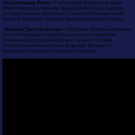
«Красноярские Рыси»:
Слободчиков; Иванов-Клещенко,
Ибраев-Медведев-Никонов; Касицкий-Васильев, Карелин-
Дегтярев-Чуканов; Кунгурцев-Степанов,Репьях-Белецкий-
Портнов; Шулешов-Никулин, Бреховских-Брухан-Вторин.
«Южный Урал-Металлург»:
Дмитриев; Дубровин-Зиянбаев,
Юртеев-Пономарев-Муратханов;Анисюхин-Манченко,
Извольский-Каратамаков-Назаров; Захаров-Тепляков,
Залалутдинов-Максимовский-Вудуньян; Верещагин-
Проскурин, Свирский-Мордвинцев-Мерзлов.