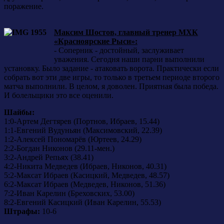
поражение.
Максим Шостов, главный тренер МХК
«Красноярские Рыси»:
- Соперник - достойный, заслуживает
уважения. Сегодня наши парни выполнили
установку. Было задание - атаковать ворота. Практически если
собрать вот эти две игры, то только в третьем периоде второго
матча выполнили. В целом, я доволен. Приятная была победа.
И болельщики это все оценили.
Шайбы:
1:0-Артем Дегтярев (Портнов, Ибраев, 15.44)
1:1-Евгений Вудуньян (Максимовский, 22.39)
1:2-Алексей Пономарёв (Юртеев, 24.29)
2:2-Богдан Никонов (29.11-мен.)
3:2-Андрей Репьях (38.41)
4:2-Никита Медведев (Ибраев, Никонов, 40.31)
5:2-Максат Ибраев (Касицкий, Медведев, 48.57)
6:2-Максат Ибраев (Медведев, Никонов, 51.36)
7:2-Иван Карелин (Бреховских, 53.00)
8:2-Евгений Касицкий (Иван Карелин, 55.53)
Штрафы:
10-6