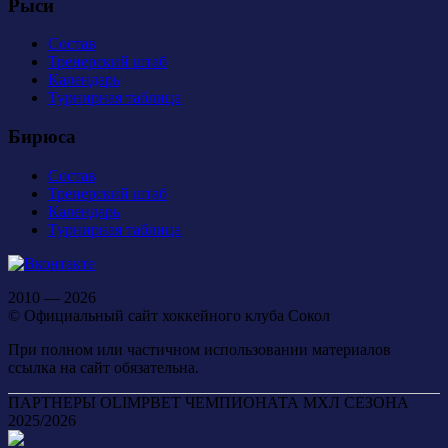
Рыси
Состав
Тренерский штаб
Календарь
Турнирная таблица
Бирюса
Состав
Тренерский штаб
Календарь
Турнирная таблица
2010 — 2026
© Официальный сайт хоккейного клуба Сокол
При полном или частичном использовании материалов
ссылка на сайт обязательна.
ПАРТНЕРЫ OLIMPBET ЧЕМПИОНАТА МХЛ СЕЗОНА
2025/2026