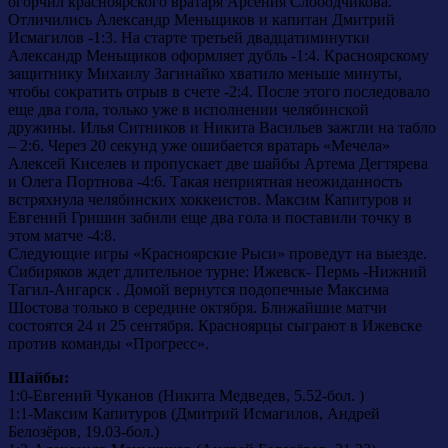
огорчил красноярского вратаря Арсения Слободчикова.
Отличились Александр Меньщиков и капитан Дмитрий
Исмагилов -1:3. На старте третьей двадцатиминутки
Александр Меньщиков оформляет дубль -1:4. Красноярскому
защитнику Михаилу Загинайко хватило меньше минуты,
чтобы сократить отрыв в счете -2:4. После этого последовало
еще два гола, только уже в исполнении челябинской
дружины. Илья Ситников и Никита Васильев зажгли на табло
– 2:6. Через 20 секунд уже ошибается вратарь «Мечела»
Алексей Киселев и пропускает две шайбы Артема Дегтярева
и Олега Портнова -4:6. Такая неприятная неожиданность
встряхнула челябинских хоккеистов. Максим Капитуров и
Евгений Гришин забили еще два гола и поставили точку в
этом матче -4:8.
Следующие игры «Красноярские Рыси» проведут на выезде.
Сибиряков ждет длительное турне: Ижевск- Пермь -Нижний
Тагил-Ангарск . Домой вернутся подопечные Максима
Шостова только в середине октября. Ближайшие матчи
состоятся 24 и 25 сентября. Красноярцы сыграют в Ижевске
против команды «Прогресс».
Шайбы:
1:0-Евгений Чуканов (Никита Медведев, 5.52-бол. )
1:1-Максим Капитуров (Дмитрий Исмагилов, Андрей
Белозёров, 19.03-бол.)