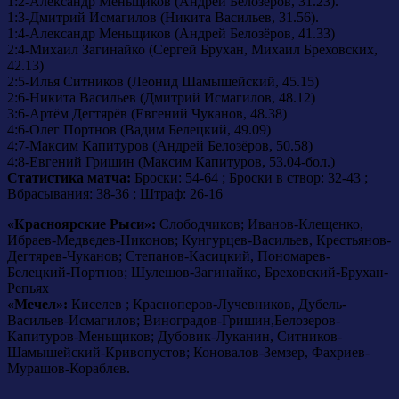
1:2-Александр Меньщиков (Андрей Белозёров, 31.23).
1:3-Дмитрий Исмагилов (Никита Васильев, 31.56).
1:4-Александр Меньщиков (Андрей Белозёров, 41.33)
2:4-Михаил Загинайко (Сергей Брухан, Михаил Бреховских,
42.13)
2:5-Илья Ситников (Леонид Шамышейский, 45.15)
2:6-Никита Васильев (Дмитрий Исмагилов, 48.12)
3:6-Артём Дегтярёв (Евгений Чуканов, 48.38)
4:6-Олег Портнов (Вадим Белецкий, 49.09)
4:7-Максим Капитуров (Андрей Белозёров, 50.58)
4:8-Евгений Гришин (Максим Капитуров, 53.04-бол.)
Статистика матча:
Броски: 54-64 ; Броски в створ: 32-43 ;
Вбрасывания: 38-36 ; Штраф: 26-16
«Красноярские Рыси»:
Слободчиков; Иванов-Клещенко,
Ибраев-Медведев-Никонов; Кунгурцев-Васильев, Крестьянов-
Дегтярев-Чуканов; Степанов-Касицкий, Пономарев-
Белецкий-Портнов; Шулешов-Загинайко, Бреховский-Брухан-
Репьях
«Мечел»:
Киселев ; Красноперов-Лучевников, Дубель-
Васильев-Исмагилов; Виноградов-Гришин,Белозеров-
Капитуров-Меньщиков; Дубовик-Луканин, Ситников-
Шамышейский-Кривопустов; Коновалов-Земзер, Фахриев-
Мурашов-Кораблев.