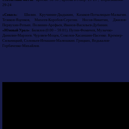
29-24
«Сокол»
: Шилин. Кручинин-Дыдыкин, Казаков-Потылицын-Малыгин.
Тезиков-Яценков, Михеев-Коробов-Серегин. Носов-Никитин, Джилов-
Первухин-Репьях. Полинин-Арефьев, Иванов-Васильев-Дубинин.
«Южный Урал»
: Билялов (0.00 – 59.01). Пугин-Фомичев, Музычко-
Данилин-Марзоев. Чурляев-Моцек, Соколов-Хасаншин-Пасенко. Кремзер-
Сильницкий, Соловьев-Игнашин-Малюшкин. Грицких, Ведькалов-
Горбаченко-Михайлов.