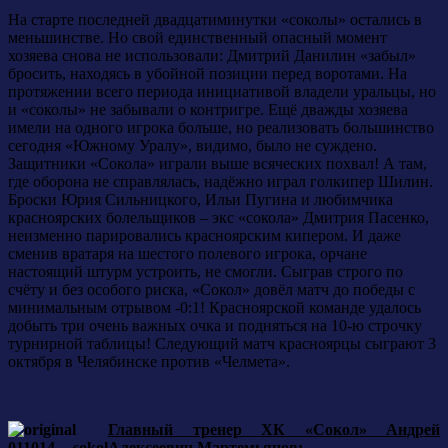
На старте последней двадцатиминутки «соколы» остались в
меньшинстве. Но свой единственный опасный момент
хозяева снова не использовали: Дмитрий Данилин «забыл»
бросить, находясь в убойной позиции перед воротами. На
протяжении всего периода инициативой владели уральцы, но
и «соколы» не забывали о контригре. Ещё дважды хозяева
имели на одного игрока больше, но реализовать большинство
сегодня «Южному Уралу», видимо, было не суждено.
Защитники «Сокола» играли выше всяческих похвал! А там,
где оборона не справлялась, надёжно играл голкипер Шилин.
Броски Юрия Сильницкого, Ильи Пугина и любимчика
красноярских болельщиков – экс «сокола» Дмитрия Пасенко,
неизменно парировались красноярским кипером. И даже
сменив вратаря на шестого полевого игрока, орчане
настоящий штурм устроить, не смогли. Сыграв строго по
счёту и без особого риска, «Сокол» довёл матч до победы с
минимальным отрывом -0:1! Красноярской команде удалось
добыть три очень важных очка и подняться на 10-ю строчку
турнирной таблицы! Следующий матч красноярцы сыграют 3
октября в Челябинске против «Челмета».
Главный тренер ХК «Сокол» Андрей
Алексеевич Мартемьянов: