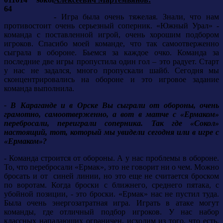
-
Игра была очень тяжелая. Знали, что нам
противостоит очень серьезный соперник. «Южный Урал» -
команда с поставленной игрой, очень хорошим подбором
игроков. Спасибо моей команде, что так самоотверженно
сыграла в обороне. Бьемся за каждое очко. Команда за
последние две игры пропустила один гол – это радует. Старт
у нас не задался, много пропускали шайб. Сегодня мы
сконцентрировались на обороне и это игровое задание
команда выполнила.
- В Караганде и в Орске Вы сыграли от обороны, очень
грамотно, самоотверженно, а вот в матче с «Ермаком»
перебросали, переиграли соперника. Так где «Сокол»
настоящий, тот, который мы увидели сегодня или в игре с
«Ермаком»?
- Команда строится от обороны. А у нас проблемы в обороне.
То, что перебросали «Ермак», это не говорит ни о чем. Можно
бросать и от синей линии, но это еще не считается броском
по воротам. Когда броски с ближнего, среднего пятака, с
убойной позиции, - это броски. «Ермак» нас не пустил туда.
Была очень энергозатратная игра. Играть в атаке могут
команды, где отличный подбор игроков. У нас набор
классных нападающих ограничен, исходим из того, что есть,