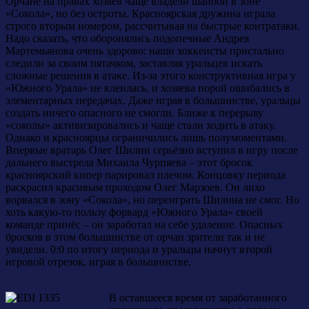
Орчане на правах хозяев чаще владели шайбой в зоне
«Сокола», но без остроты. Красноярская дружина играла
строго вторым номером, рассчитывая на быстрые контратаки.
Надо сказать, что оборонялись подопечные Андрея
Мартемьянова очень здорово: наши хоккеисты пристально
следили за своим пятачком, заставляя уральцев искать
сложные решения в атаке. Из-за этого конструктивная игра у
«Южного Урала» не клеилась, и хозяева порой ошибались в
элементарных передачах. Даже играя в большинстве, уральцы
создать ничего опасного не смогли. Ближе к перерыву
«соколы» активизировались и чаще стали ходить в атаку.
Однако и красноярцы ограничились лишь полумоментами.
Впервые вратарь Олег Шилин серьёзно вступил в игру после
дальнего выстрела Михаила Чурпяева – этот бросок
красноярский кипер парировал плечом. Концовку периода
раскрасил красивым проходом Олег Марзоев. Он лихо
ворвался в зону «Сокола», но переиграть Шилина не смог. Но
хоть какую-то пользу форвард «Южного Урала» своей
команде принёс – он заработал на себе удаление. Опасных
бросков в этом большинстве от орчан зрители так и не
увидели. 0:0 по итогу периода и уральцы начнут второй
игровой отрезок, играя в большинстве.
В оставшееся время от заработанного