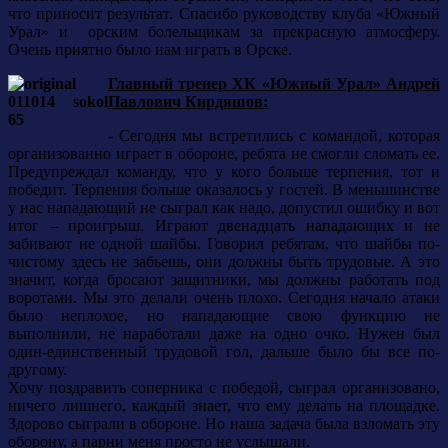
что приносит результат. Спасибо руководству клуба «Южный
Урал» и орским болельщикам за прекрасную атмосферу.
Очень приятно было нам играть в Орске.
Главный тренер ХК «Южный Урал» Андрей
Павлович Кирдяшов:
-
Сегодня мы встретились с командой, которая
организованно играет в обороне, ребята не смогли сломать ее.
Предупреждал команду, что у кого больше терпения, тот и
победит. Терпения больше оказалось у гостей. В меньшинстве
у нас нападающий не сыграл как надо, допустил ошибку и вот
итог – проигрыш. Играют двенадцать нападающих и не
забивают не одной шайбы. Говорил ребятам, что шайбы по-
чистому здесь не забьешь, они должны быть трудовые. А это
значит, когда бросают защитники, мы должны работать под
воротами. Мы это делали очень плохо. Сегодня начало атаки
было неплохое, но нападающие свою функцию не
выполнили, не наработали даже на одно очко. Нужен был
один-единственный трудовой гол, дальше было бы все по-
другому.
Хочу поздравить соперника с победой, сыграл организовано,
ничего лишнего, каждый знает, что ему делать на площадке.
Здорово сыграли в обороне. Но наша задача была взломать эту
оборону, а парни меня просто не услышали.