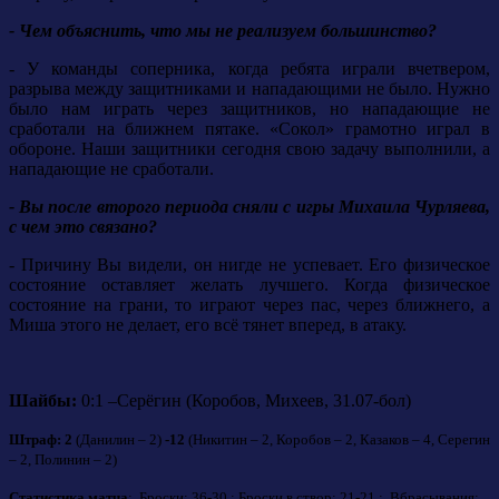
- Чем объяснить, что мы не реализуем большинство?
- У команды соперника, когда ребята играли вчетвером,
разрыва между защитниками и нападающими не было. Нужно
было нам играть через защитников, но нападающие не
сработали на ближнем пятаке. «Сокол» грамотно играл в
обороне. Наши защитники сегодня свою задачу выполнили, а
нападающие не сработали.
- Вы после второго периода сняли с игры Михаила Чурляева,
с чем это связано?
- Причину Вы видели, он нигде не успевает. Его физическое
состояние оставляет желать лучшего. Когда физическое
состояние на грани, то играют через пас, через ближнего, а
Миша этого не делает, его всё тянет вперед, в атаку.
Шайбы:
0:1 –Серёгин (Коробов, Михеев, 31.07-бол)
Штраф: 2
(Данилин – 2)
-
12
(Никитин – 2, Коробов – 2, Казаков – 4, Серегин
– 2, Полинин – 2)
Статистика матча
: Броски: 36-30 ; Броски в створ: 21-21 ; Вбрасывания: