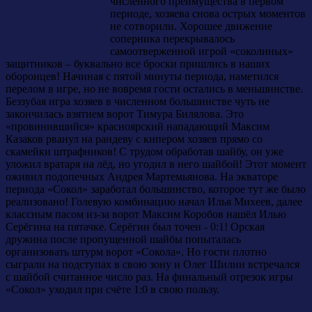
численного преимущества в первом
периоде, хозяева снова острых моментов
не сотворили. Хорошее движение
соперника перекрывалось
самоотверженной игрой «соколиных»
защитников – буквально все броски пришлись в наших
оборонцев! Начиная с пятой минуты периода, наметился
перелом в игре, но не вовремя гости остались в меньшинстве.
Беззубая игра хозяев в численном большинстве чуть не
закончилась взятием ворот Тимура Билялова. Это
«провинившийся» красноярский нападающий Максим
Казаков рванул на рандеву с кипером хозяев прямо со
скамейки штрафников! С трудом обработав шайбу, он уже
уложил вратаря на лёд, но угодил в него шайбой! Этот момент
оживил подопечных Андрея Мартемьянова. На экваторе
периода «Сокол» заработал большинство, которое тут же было
реализовано! Голевую комбинацию начал Илья Михеев, далее
классным пасом из-за ворот Максим Коробов нашёл Илью
Серёгина на пятачке. Серёгин был точен - 0:1! Орская
дружина после пропущенной шайбы попыталась
организовать штурм ворот «Сокола». Но гости плотно
сыграли на подступах в свою зону и Олег Шилин встречался
с шайбой считанное число раз. На финальный отрезок игры
«Сокол» уходил при счёте 1:0 в свою пользу.