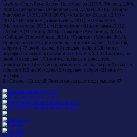
клубом «Сент-Луис Блюз». Выступал за ЦСКА (Москва, 2005,
2006), «Северсталь» (Череповец, 2007, 2009, 2010), «Пеория
Ривермен» (АХЛ, 2008, 2009), ««Ак Барс» (Казань, 2010 –
2012), «Нефтяник» (Альметьевск, 2011), «Металлург»
(Магнитогорск, 2012), «Нефтехимик» (Нижнекамск, 2012),
«Атлант» (Мытищи, 2013), «Трактор» (Челябинск, 2013),
«Сибирь» (Новосибирск, 2014), «Спартак» (Москва, 2014).
Провел в высшем дивизионе российского хоккея 342 матча,
забросил 77 шайб, сделал 68 передач, набрал 300 минут
штрафа и показатель полезности «-8». В КХЛ 230 матчей, 55
шайб, 46 передач, 173 минуты штрафа и показатель
полезности «-14». Всего в различных лигах сыграл 453 матча,
забросил 112 шайб, сделал 99 передач, набрал 421 минуту
штрафа.
В «Соколе» Николай Лемтюгов сыграет под номером 57.
БИЛЕТЫ