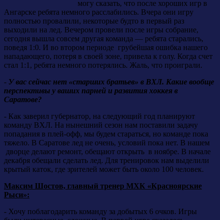
могу сказать, что после хороших игр в
Ангарске ребята немного расслабились. Вчера они игру
полностью провалили, некоторые будто в первый раз
выходили на лед. Вечером провели после игры собрание,
сегодня вышла совсем другая команда — ребята старались,
поведя 1:0. И во втором периоде грубейшая ошибка нашего
нападающего, потеря в своей зоне, привела к голу. Когда счет
стал 1:1, ребята немного потерялись. Жаль, что проиграли.
-
У вас сейчас нет «старших братьев» в ВХЛ. Какие вообще
перспективы у ваших парней и развития хоккея в
Саратове?
- Как заверил губернатор, на следующий год планируют
команду ВХЛ. На нынешний сезон нам поставили задачу
попадания в плей-офф, мы будем стараться, но команде пока
тяжело. В Саратове лед не очень, условий пока нет. В нашем
дворце делают ремонт, обещают открыть в ноябре. В начале
декабря обещали сделать лед. Для тренировок нам выделили
крытый каток, где зрителей может быть около 100 человек.
Максим Шостов, главный тренер МХК «Красноярские
Рыси»:
- Хочу поблагодарить команду за добытых 6 очков. Игры