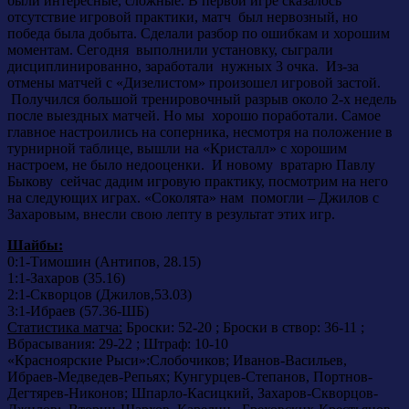
были интересные, сложные. В первой игре сказалось
отсутствие игровой практики, матч был нервозный, но
победа была добыта. Сделали разбор по ошибкам и хорошим
моментам. Сегодня выполнили установку, сыграли
дисциплинированно, заработали нужных 3 очка. Из-за
отмены матчей с «Дизелистом» произошел игровой застой.
Получился большой тренировочный разрыв около 2-х недель
после выездных матчей. Но мы хорошо поработали. Самое
главное настроились на соперника, несмотря на положение в
турнирной таблице, вышли на «Кристалл» с хорошим
настроем, не было недооценки. И новому вратарю Павлу
Быкову сейчас дадим игровую практику, посмотрим на него
на следующих играх. «Соколята» нам помогли – Джилов с
Захаровым, внесли свою лепту в результат этих игр.
Шайбы:
0:1-Тимошин (Антипов, 28.15)
1:1-Захаров (35.16)
2:1-Скворцов (Джилов,53.03)
3:1-Ибраев (57.36-ШБ)
Статистика матча:
Броски: 52-20 ; Броски в створ: 36-11 ;
Вбрасывания: 29-22 ; Штраф: 10-10
«Красноярские Рыси»:Слобочиков; Иванов-Васильев,
Ибраев-Медведев-Репьях; Кунгурцев-Степанов, Портнов-
Дегтярев-Никонов; Шпарло-Касицкий, Захаров-Скворцов-