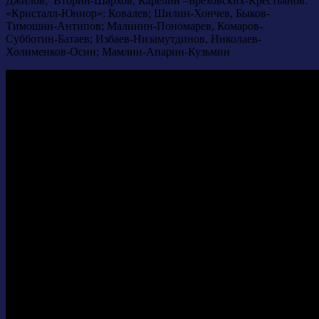
Джилов; Вторин-Шархов, Карелин –Бреховских-Крестьянов.
«Кристалл-Юниор»: Ковалев; Шилин-Хончев, Быков-
Тимошин-Антипов; Малинин-Пономарев, Комаров-
Субботин-Батаев; Избаев-Низамутдинов, Николаев-
Холименков-Осин; Мамлин-Апарин-Кузьмин