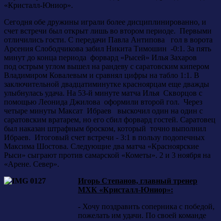
«Кристалл-Юниор».
Сегодня обе дружины играли более дисциплинированно, и
счет встречи был открыт лишь во втором периоде. Первыми
отличились гости. С передачи Павла Антипова гол в ворота
Арсения Слободчикова забил Никита Тимошин -0:1. За пять
минут до конца периода форвард «Рысей» Илья Захаров
под острым углом вышел на рандеву с саратовским кипером
Владимиром Ковалевым и сравнял цифры на табло 1:1. В
заключительной двадцатиминутке красноярцам еще дважды
улыбнулась удача. На 53-й минуте матча Илья Скворцов с
помощью Леонида Джилова оформили второй гол. Через
четыре минуты Максат Ибраев выскочил один на один с
саратовским вратарем, но его сбил форвард гостей. Саратовец
был наказан штрафным броском, который точно выполнил
Ибраев. Итоговый счет встречи - 3:1 в пользу подопечных
Максима Шостова. Следующие два матча «Красноярские
Рыси» сыграют против самарской «Кометы». 2 и 3 ноября на
«Арене. Север».
Игорь Степанов, главный тренер
МХК «Кристалл-Юниор»:
- Хочу поздравить соперника с победой,
пожелать им удачи. По своей команде