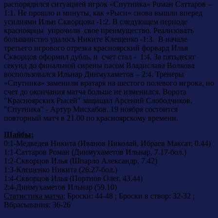
распорядился ситуацией игрок «Спутника» Роман Саттаров –
1:1. Не прошло и минуты, как «Рыси» снова вышли вперед
усилиями Ильи Скворцова -1:2. В следующем периоде
красноярцы упрочили свое преимущество. Реализовать
большинство удалось Никите Клещенко -1:3. В начале
третьего игрового отрезка красноярский форвард Илья
Скворцов оформил дубль, и счет стал - 1:4. За пятьдесят
секунд до финальной сирены пасом Владислава Волкова
воспользовался Ильнар Динмухаметов – 2:4. Тренеры
«Спутника» заменили вратаря на шестого полевого игрока, но
счет до окончания матча больше не изменился. Ворота
"Красноярских Рысей" защищал Арсений Слободчиков,
"Спутника" - Артур Мисхабов. 19 ноября состоится
повторный матч в 21.00 по красноярскому времени.
Шайбы:
0:1-Медведев Никита (Иванов Николай, Ибраев Максат, 0.44)
1:1-Саттаров Роман (Динмухаметов Ильнар, 7.17-бол.)
1:2-Скворцов Илья (Шпарло Александр, 7.42)
1:3-Клещенко Никита (26.27-бол.)
1:4-Скворцов Илья (Портнов Олег, 43.44)
2:4-Динмухаметов Ильнар (59.10)
Статистика матча:
Броски: 44-48 ; Броски в створ: 32-32 ;
Вбрасывания: 36-26