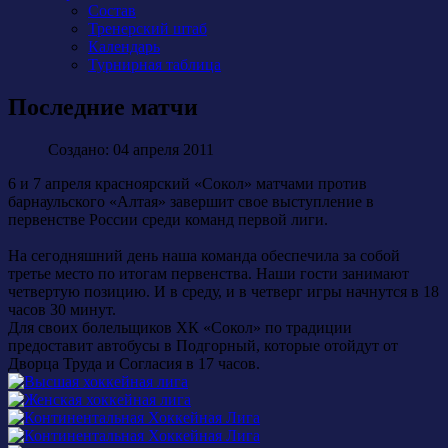
Состав
Тренерский штаб
Календарь
Турнирная таблица
Последние матчи
Создано: 04 апреля 2011
6 и 7 апреля красноярский «Сокол» матчами против
барнаульского «Алтая» завершит свое выступление в
первенстве России среди команд первой лиги.
На сегодняшний день наша команда обеспечила за собой
третье место по итогам первенства. Наши гости занимают
четвертую позицию. И в среду, и в четверг игры начнутся в 18
часов 30 минут.
Для своих болельщиков ХК «Сокол» по традиции
предоставит автобусы в Подгорный, которые отойдут от
Дворца Труда и Согласия в 17 часов.