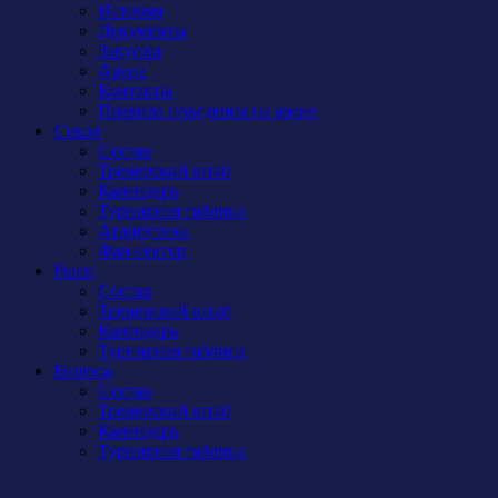
История
Документы
Закупки
Арена
Контакты
Правила поведения на арене
Сокол
Состав
Тренерский штаб
Календарь
Турнирная таблица
Атрибутика
Фан-сектор
Рыси
Состав
Тренерский штаб
Календарь
Турнирная таблица
Бирюса
Состав
Тренерский штаб
Календарь
Турнирная таблица