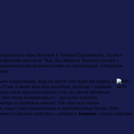
упружеские пары Виталий и Татьяна Евдокимовы, Артем и
обычном спектакле "Как Дед Мороз в Лимпопо ёлочку с
с ограниченными возможностями из организации «Открытые
дник.
ыми подарочками, ведь на матчи они ходят регулярно, а
.
«У нас в этот день был выходной, поэтому с парнями
чился очень трогательным и в то же время забавным.
 Они очень талантливые!»
,- рассказал капитан
смотрела спектакль взахлеб. От лица всех наших
о, какие у них талантливые и замечательные детки. Хочу
ения и побольше радости»
,- добавила
Татьяна
, супруга вратаря