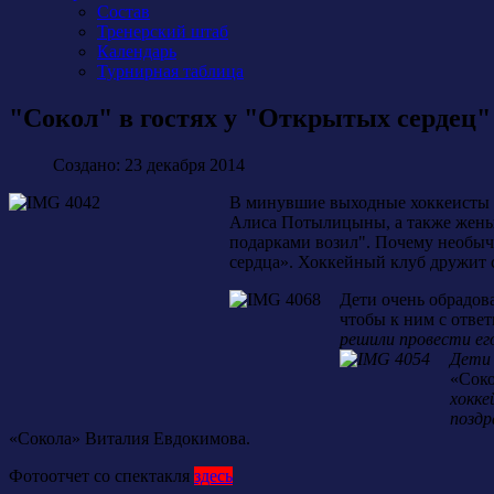
Состав
Тренерский штаб
Календарь
Турнирная таблица
"Сокол" в гостях у "Открытых сердец"
Создано: 23 декабря 2014
В минувшие выходные хоккеисты 
Алиса Потылицыны, а также жены
подарками возил". Почему необыч
сердца». Хоккейный клуб дружит с
Дети очень обрадов
чтобы к ним с отве
решили провести ег
Дети
«Сок
хокке
поздр
«Сокола» Виталия Евдокимова.
Фотоотчет со спектакля
здесь