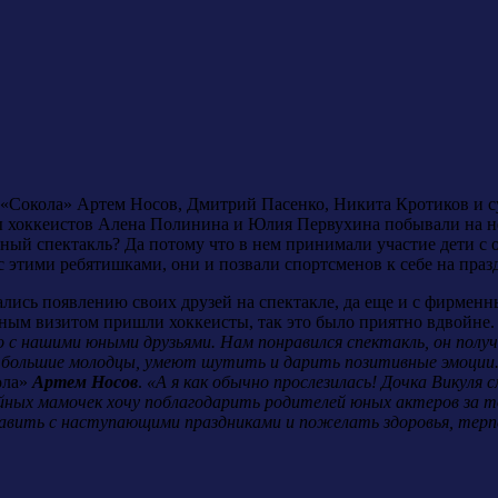
«Сокола» Артем Носов, Дмитрий Пасенко, Никита Кротиков и с
 хоккеистов Алена Полинина и Юлия Первухина побывали на не
ный спектакль? Да потому что в нем принимали участие дети 
 этими ребятишками, они и позвали спортсменов к себе на праз
ались появлению своих
друзей на спектакле, да еще и с фирменн
тным визитом пришли хоккеисты, так это было приятно вдвойне
о с нашими юными друзьями. Нам понравился спектакль, он полу
 большие молодцы,
умеют шутить и дарить позитивные эмоции.
ола»
Артем Носов
.
«А я как обычно прослезилась! Дочка Викуля 
йных мамочек хочу поблагодарить родителей юных актеров за т
авить с наступающими праздниками и пожелать здоровья, терп