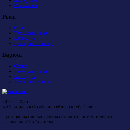
Атрибутика
Фан-сектор
Рыси
Состав
Тренерский штаб
Календарь
Турнирная таблица
Бирюса
Состав
Тренерский штаб
Календарь
Турнирная таблица
2010 — 2026
© Официальный сайт хоккейного клуба Сокол
При полном или частичном использовании материалов
ссылка на сайт обязательна.