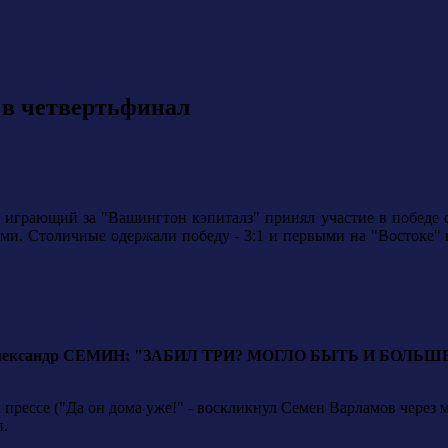
 в четвертьфинал
 играющий за "Вашингтон кэпиталз" принял участие в победе с
и. Столичные одержали победу - 3:1 и первыми на "Востоке" в
лександр СЕМИН: "ЗАБИЛ ТРИ? МОГЛО БЫТЬ И БОЛЬШЕ
 прессе ("Да он дома уже!" - воскликнул Семен Варламов через м
и.