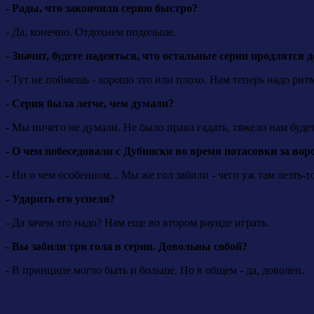
- Рады, что закончили серию быстро?
- Да, конечно. Отдохнем подольше.
- Значит, будете надеяться, что остальные серии продлятся 
- Тут не поймешь - хорошо это или плохо. Нам теперь надо рит
- Серия была легче, чем думали?
- Мы ничего не думали. Не было права гадать, тяжело нам будет
- О чем побеседовали с Дубински во время потасовки за во
- Ни о чем особенном... Мы же гол забили - чего уж там лезть-т
- Ударить его успели?
- Да зачем это надо? Нам еще во втором раунде играть.
- Вы забили три гола в серии. Довольны собой?
- В принципе могло быть и больше. Но в общем - да, доволен.