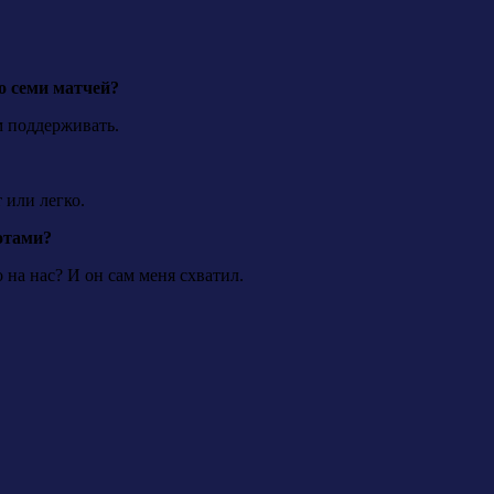
до семи матчей?
м поддерживать.
 или легко.
ротами?
о на нас? И он сам меня схватил.