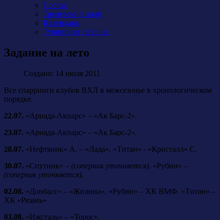
Состав
Тренерский штаб
Календарь
Турнирная таблица
Задание на лето
Создано: 14 июля 2011
Все спарринги клубов ВХЛ
в межсезонье в хронологическом
порядке.
22.07.
«Ариада-Акпарс» – «Ак Барс-2».
23.07.
«Ариада-Акпарс» – «Ак Барс-2».
28.07.
«Нефтяник» А. – «Лада». «Титан» - «Кристалл» С.
30.07.
«Спутник» –
(соперник уточняется)
. «Рубин» –
(соперник уточняется).
02.08.
«Донбасс» – «Жилина». «Рубин» – ХК ВМФ. «Титан» –
ХК «Рязань»
03.08.
«Ижсталь» – «Торос».