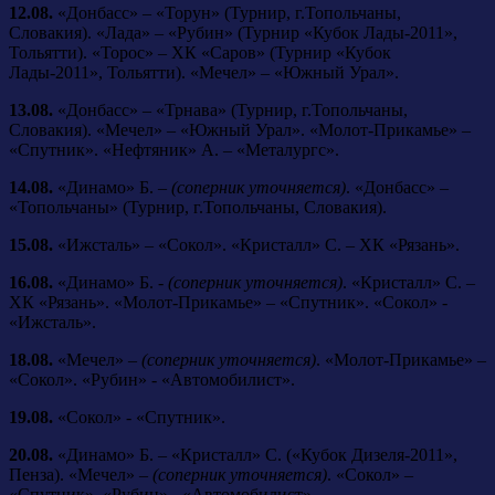
12.08.
«Донбасс» – «Торун» (Турнир, г.Топольчаны,
Словакия). «Лада» – «Рубин» (Турнир «Кубок Лады-2011»,
Тольятти). «Торос» – ХК «Саров» (Турнир «Кубок
Лады-2011», Тольятти). «Мечел» – «Южный Урал».
13.08.
«Донбасс» – «Трнава» (Турнир, г.Топольчаны,
Словакия). «Мечел» – «Южный Урал». «Молот-Прикамье» –
«Спутник». «Нефтяник» А. – «Металургс».
14.08.
«Динамо» Б. –
(соперник уточняется)
. «Донбасс» –
«Топольчаны» (Турнир, г.Топольчаны, Словакия).
15.08.
«Ижсталь» – «Сокол». «Кристалл» С. – ХК «Рязань».
16.08.
«Динамо» Б. -
(соперник уточняется)
. «Кристалл» С. –
ХК «Рязань». «Молот-Прикамье» – «Спутник». «Сокол» -
«Ижсталь».
18.08.
«Мечел» –
(соперник уточняется)
. «Молот-Прикамье» –
«Сокол». «Рубин» - «Автомобилист».
19.08.
«Сокол» - «Спутник».
20.08.
«Динамо» Б. – «Кристалл» С. («Кубок Дизеля-2011»,
Пенза). «Мечел» –
(соперник уточняется)
. «Сокол» –
«Спутник». «Рубин» - «Автомобилист».