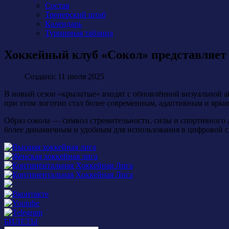
Состав
Тренерский штаб
Календарь
Турнирная таблица
Хоккейный клуб «Сокол» представляет
Создано: 11 июля 2025
В новый сезон «крылатые» входят с обновлённой визуальной а
при этом логотип стал более современным, адаптивным и ярки
Образ сокола — символ стремительности, силы и спортивного 
более динамичным и удобным для использования в цифровой с
БИЛЕТЫ