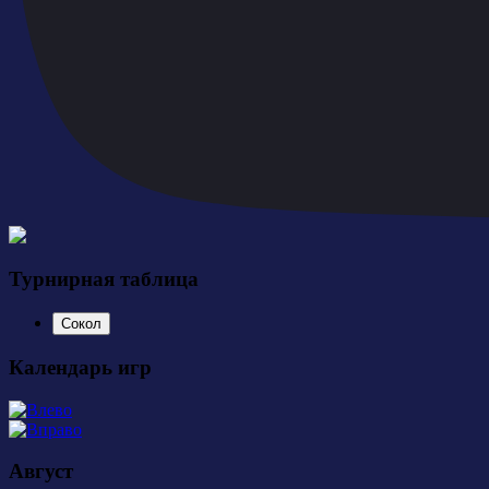
Турнирная таблица
Сокол
Календарь игр
Август