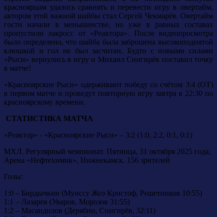
красноярцам удалось сравнять и перевести игру в овертайм,
автором этой важной шайбы стал Сергей Чекмарёв. Овертайм
гости начали в меньшинстве, но уже в равных составах
пропустили лакросс от «Реактора». После видеопросмотра
было определено, что шайба была заброшена высокоподнятой
клюшкой и гол не был засчитан. Будто с новыми силами
«Рыси» вернулись в игру и Михаил Снигирёв поставил точку
в матче!
«Красноярские Рыси» одерживают победу со счётом 3:4 (ОТ)
в первом матче и проведут повторную игру завтра в 22:30 по
красноярскому времени.
СТАТИСТИКА МАТЧА
«Реактор» - «Красноярские Рыси» – 3:2 (1:0, 2:2, 0:1, 0:1)
МХЛ. Регулярный чемпионат. Пятница, 31 октября 2025 года,
Арена «Нефтехимик», Нижнекамск. 156 зрителей
Голы:
1:0 – Бирдычкин (Муиссу Жоэ Кристоф, Решетников 10:55)
1:1 – Лазарев (Уваров, Морозов 31:55)
1:2 – Масандилов (Дерябин, Снигирёв, 32:11)