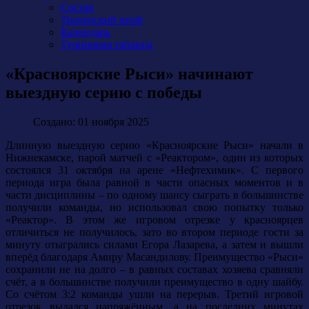
Состав
Тренерский штаб
Календарь
Турнирная таблица
«Красноярские Рыси» начинают
выездную серию с победы
Создано: 01 ноября 2025
Длинную выездную серию «Красноярские Рыси» начали в
Нижнекамске, парой матчей с «Реактором», один из которых
состоялся 31 октября на арене «Нефтехимик». С первого
периода игра была равной в части опасных моментов и в
части дисциплины – по одному шансу сыграть в большинстве
получили команды, но использовал свою попытку только
«Реактор». В этом же игровом отрезке у красноярцев
отличиться не получилось, зато во втором периоде гости за
минуту отыгрались силами Егора Лазарева, а затем и вышли
вперёд благодаря Амиру Масандилову. Преимущество «Рыси»
сохранили не на долго – в равных составах хозяева сравняли
счёт, а в большинстве получили преимущество в одну шайбу.
Со счётом 3:2 команды ушли на перерыв. Третий игровой
отрезок выдался напряжённым, а на последних минутах