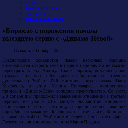
Состав
Тренерский штаб
Календарь
Турнирная таблица
«Бирюса» с поражения начала
выездную серию с «Динамо-Невой»
Создано: 30 ноября 2025
Красноярские хоккеистки имели несколько хороших
возможностей открыть счёт в первом периоде, но не смогли
переиграть Алёну Ашину. Таким образом, команды ушли
отдыхать с нулями на табло. Далее хозяйки сумели выстрелить
дуплетом на 36-й и 37-й минутах, когда сначала Юлия
Кучеренко, а затем Ксения Пономарёва молниеносно
принесли «Динамо-Неве» солидное преимущество. Со счёта
2:0 соперницы продолжили выяснение отношений в третьем
периоде, но уже к 51-й минуте экс-капитан «Бирюсы»
окончательно убила интригу, огорчив своих бывших
партнёров по команде. Довершила начатое Таисия Коншина,
оформив счёт 4:0 на 56-й минуте встречи. После этого Дарью
Гредзен в наших воротах сменила Мария Поздняк.