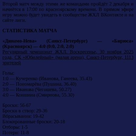
Второй матч между этими же командами пройдёт 2 декабря и
начнётся в 17:00 по красноярскому времени. В прямом эфире
игру можно будет увидеть в сообществе ЖХЛ ВКонтакте и на
сайте лиги.
СТАТИСТИКА МАТЧА
«Динамо-Нева» (Санкт-Петербург) — «Бирюса»
(Красноярск) — 4:0 (0:0, 2:0, 2:0)
Регулярный чемпионат ЖХЛ. Воскресенье, 30 ноября 2025
года, СК «Юбилейный» (малая арена), Санкт-Петербург, 1113
зрителей
Голы:
1:0 — Кучеренко (Иванова, Ганеева, 35.43)
2:0 — Пономарёва (Пушина, 36.40)
3:0 — Иванова (Чегошева, 50.27)
4:0 — Коншина (Смирнова, 55.30)
Броски: 56-67
Броски в створ: 29-36
Вбрасывания: 19-42
Блокированные броски: 20-18
Отборы: 1-5
Потери: 11-8