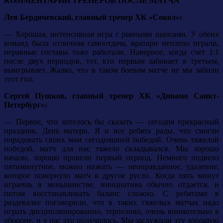
КОММЕНТАРИИ ТРЕНЕРОВ ПОСЛЕ МАТЧА
Лев Бердичевский, главный тренер ХК «Сокол»:
— Хорошая, интенсивная игра с равными шансами. У обеих
команд была отличная самоотдача, вратари неплохо играли,
неравные составы тоже работали. Наверное, когда счет 1:1
после двух периодов, тот, кто первым забивает в третьем,
выигрывает. Жалко, что в таком боевом матче не мы забили
этот гол.
Сергей Пушков, главный тренер ХК «Динамо Санкт-
Петербург»:
— Первое, что хотелось бы сказать — сегодня прекрасный
праздник, День матери. Я и все ребята рады, что смогли
порадовать своих мам сегодняшней победой. Очень тяжелой
победой, матч для нас тяжело складывался. Мы хорошо
начали, хорошо провели первый период. Немного подвело
пятиминутное, можно назвать — неоправданное, удаление,
которое повернуло матч в другое русло. Когда пять минут
играешь в меньшинстве, инициатива обычно отдается, и
потом восстанавливать баланс сложно. С ребятами в
раздевалке поговорили, что в таких тяжелых матчах надо
играть дисциплинированно, терпеливо, очень внимательно в
обороне, и у нас это получилось. Мы заслужили эту хорошую