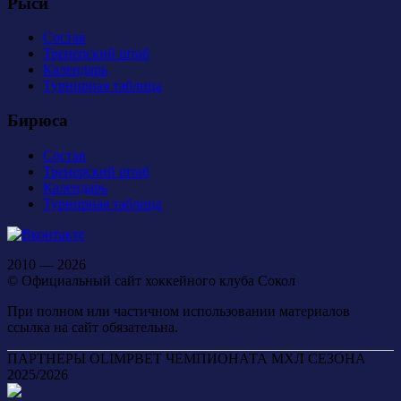
Рыси
Состав
Тренерский штаб
Календарь
Турнирная таблица
Бирюса
Состав
Тренерский штаб
Календарь
Турнирная таблица
2010 — 2026
© Официальный сайт хоккейного клуба Сокол
При полном или частичном использовании материалов
ссылка на сайт обязательна.
ПАРТНЕРЫ OLIMPBET ЧЕМПИОНАТА МХЛ СЕЗОНА
2025/2026