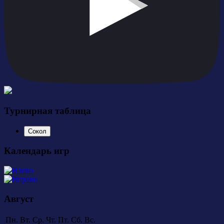
Турнирная таблица
Сокол
Календарь игр
Август
Пн.
Вт.
Ср.
Чт.
Пт.
Сб.
Вс.