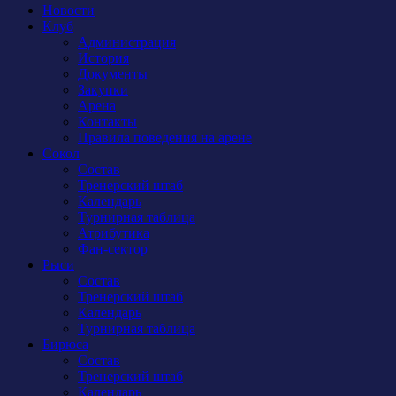
Новости
Клуб
Администрация
История
Документы
Закупки
Арена
Контакты
Правила поведения на арене
Сокол
Состав
Тренерский штаб
Календарь
Турнирная таблица
Атрибутика
Фан-сектор
Рыси
Состав
Тренерский штаб
Календарь
Турнирная таблица
Бирюса
Состав
Тренерский штаб
Календарь