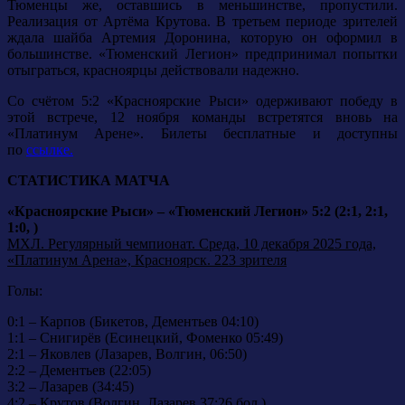
Тюменцы же, оставшись в меньшинстве, пропустили.
Реализация от Артёма Крутова. В третьем периоде зрителей
ждала шайба Артемия Доронина, которую он оформил в
большинстве. «Тюменский Легион» предпринимал попытки
отыграться, красноярцы действовали надежно.
Со счётом 5:2 «Красноярские Рыси» одерживают победу в
этой встрече, 12 ноября команды встретятся вновь на
«Платинум Арене». Билеты бесплатные и доступны
по
ссылке.
СТАТИСТИКА МАТЧА
«Красноярские Рыси» – «Тюменский Легион» 5:2 (2:1, 2:1,
1:0, )
МХЛ. Регулярный чемпионат. Среда, 10 декабря 2025 года,
«Платинум Арена», Красноярск. 223 зрителя
Голы:
0:1 – Карпов (Бикетов, Дементьев 04:10)
1:1 – Снигирёв (Есинецкий, Фоменко 05:49)
2:1 – Яковлев (Лазарев, Волгин, 06:50)
2:2 – Дементьев (22:05)
3:2 – Лазарев (34:45)
4:2 – Крутов (Волгин, Лазарев 37:26 бол.)