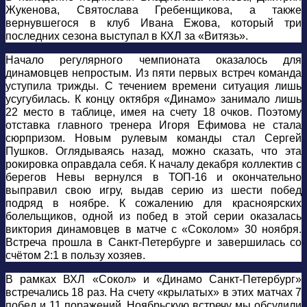
Жукенова, Святослава Гребенщикова, а также
вернувшегося в клуб Ивана Ежова, который три
последних сезона выступал в КХЛ за «Витязь».
Начало регулярного чемпионата оказалось для
динамовцев непростым. Из пяти первых встреч команда
уступила трижды. С течением времени ситуация лишь
усугубилась. К концу октября «Динамо» занимало лишь
22 место в таблице, имея на счету 18 очков. Поэтому
отставка главного тренера Игоря Ефимова не стала
сюрпризом. Новым рулевым команды стал Сергей
Пушков. Оглядываясь назад, можно сказать, что эта
рокировка оправдала себя. К началу декабря коллектив с
берегов Невы вернулся в ТОП-16 и окончательно
выправил свою игру, выдав серию из шести побед
подряд в ноябре. К сожалению для красноярских
болельщиков, одной из побед в этой серии оказалась
виктория динамовцев в матче с «Соколом» 30 ноября.
Встреча прошла в Санкт-Петербурге и завершилась со
счётом 2:1 в пользу хозяев.
В рамках ВХЛ «Сокол» и «Динамо Санкт-Петербург»
встречались 18 раз. На счету «крылатых» в этих матчах 7
побед и 11 поражений. Ноябрьскую встречу мы обсудили