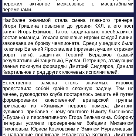
пережил активное межсезонье с масштабными
переменами.
Наиболее значимой стала смена главного тренера.
Игоря Гришина повысили до уровня КХЛ, а его пост
занял Игорь Ефимов.
Также кардинально преобразился
состав команды. Уехали ключевые игроки каждой линии,
завоевавшие бронзу чемпионата. Среди ушедших были
голкипер Евгений Ярославлев (признан лучшим стражем
ворот лиги), защитник Георгий Бердюков (самый
результативный защитник), Руслан Петрищев, атакующие
звенья покинули форварды Дмитрий Сидляров, Данила
Квартальнов и ряд других ключевых исполнителей.
Естественно, замена столь значимых игроков
представила собой крайне сложную задачу. Тем не
менее, руководство клуба постаралось решить её путем
формирования качественной вратарской группы,
пригласив из «Химика» первого номера Дмитрия
Куликова, прибавив к нему опытного Никиту Лысенкова
(«Буран») и перспективного Егора Вельмакина. Оборону
питерцы усилили проверенными бойцами Михаилом
Тихоновым, Юрием Козловским и Эмилем Нургалиевым.
В нападение подписали Владислава Коткова, Дмитрия