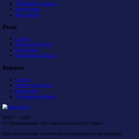
Турнирная таблица
Атрибутика
Фан-сектор
Рыси
Состав
Тренерский штаб
Календарь
Турнирная таблица
Бирюса
Состав
Тренерский штаб
Календарь
Турнирная таблица
2010 — 2026
© Официальный сайт хоккейного клуба Сокол
При полном или частичном использовании материалов