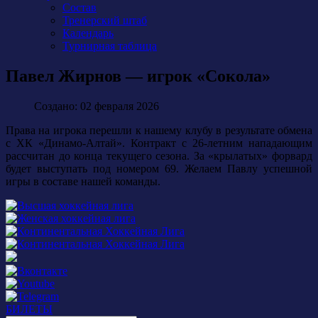
Состав
Тренерский штаб
Календарь
Турнирная таблица
Павел Жирнов — игрок «Сокола»
Создано: 02 февраля 2026
Права на игрока перешли к нашему клубу в результате обмена
с ХК «Динамо-Алтай». Контракт с 26-летним нападающим
рассчитан до конца текущего сезона. За «крылатых» форвард
будет выступать под номером 69. Желаем Павлу успешной
игры в составе нашей команды.
БИЛЕТЫ