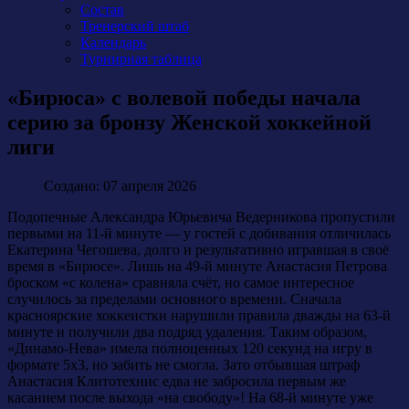
Состав
Тренерский штаб
Календарь
Турнирная таблица
«Бирюса» с волевой победы начала
серию за бронзу Женской хоккейной
лиги
Создано: 07 апреля 2026
Подопечные Александра Юрьевича Ведерникова пропустили
первыми на 11-й минуте — у гостей с добивания отличилась
Екатерина Чегошева, долго и результативно игравшая в своё
время в «Бирюсе». Лишь на 49-й минуте Анастасия Петрова
броском «с колена» сравняла счёт, но самое интересное
случилось за пределами основного времени. Сначала
красноярские хоккеистки нарушили правила дважды на 63-й
минуте и получили два подряд удаления. Таким образом,
«Динамо-Нева» имела полноценных 120 секунд на игру в
формате 5х3, но забить не смогла. Зато отбывшая штраф
Анастасия Клитотехнис едва не забросила первым же
касанием после выхода «на свободу»! На 68-й минуте уже