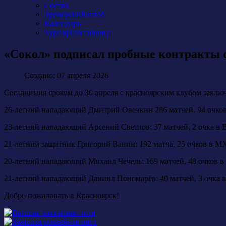
Состав
Тренерский штаб
Календарь
Турнирная таблица
«Сокол» подписал пробные контракты с
Создано: 07 апреля 2026
Соглашения сроком до 30 апреля с красноярским клубом заклю
26-летний нападающий Дмитрий Овечкин 286 матчей, 94 очков
23-летний нападающий Арсений Светлов: 37 матчей, 2 очка в
21-летний защитник Григорий Ванин: 192 матча, 25 очков в 
20-летний нападающий Михаил Чечель: 169 матчей, 48 очков
21-летний нападающий Даниил Пономарёв: 40 матчей, 3 очка
Добро пожаловать в Красноярск!