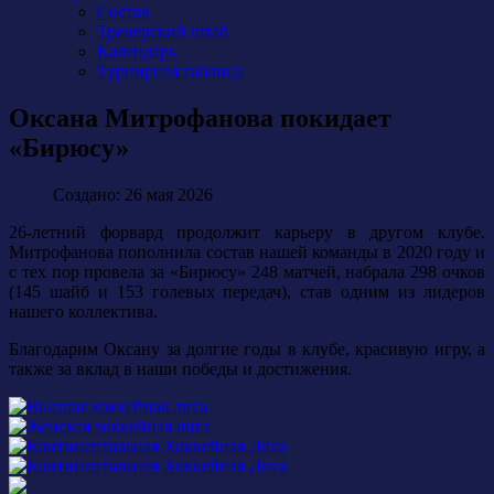
Состав
Тренерский штаб
Календарь
Турнирная таблица
Оксана Митрофанова покидает
«Бирюсу»
Создано: 26 мая 2026
26-летний форвард продолжит карьеру в другом клубе.
Митрофанова пополнила состав нашей команды в 2020 году и
с тех пор провела за «Бирюсу» 248 матчей, набрала 298 очков
(145 шайб и 153 голевых передач), став одним из лидеров
нашего коллектива.
Благодарим Оксану за долгие годы в клубе, красивую игру, а
также за вклад в наши победы и достижения.