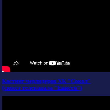
Кастинг черлидеров ХК "Сокол"
(сюжет телеканала "Енисей")