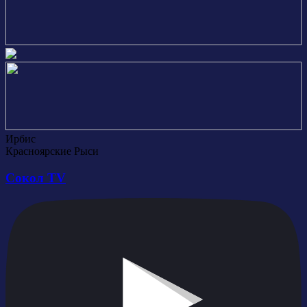
Ирбис
Красноярские Рыси
Сокол TV