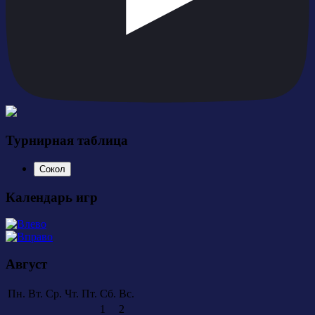
Турнирная таблица
Сокол
Календарь игр
Август
Пн.
Вт.
Ср.
Чт.
Пт.
Сб.
Вс.
1
2