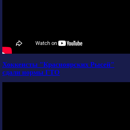
Хоккеисты "Красноярских Рысей"
сдали нормы ГТО