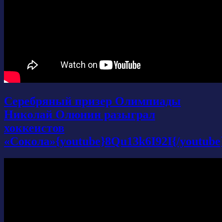
Серебряный призер Олимпиады
Николай Олюнин разыграл
хоккеистов
«Сокола»{youtube}8Qu13k6I92I{/youtube