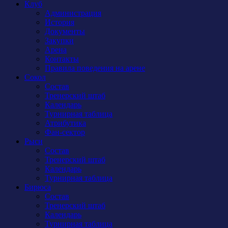
Клуб
Администрация
История
Документы
Закупки
Арена
Контакты
Правила поведения на арене
Сокол
Состав
Тренерский штаб
Календарь
Турнирная таблица
Атрибутика
Фан-сектор
Рыси
Состав
Тренерский штаб
Календарь
Турнирная таблица
Бирюса
Состав
Тренерский штаб
Календарь
Турнирная таблица