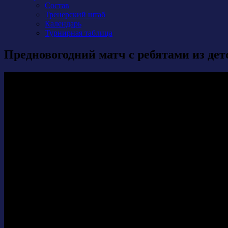
Состав
Тренерский штаб
Календарь
Турнирная таблица
Предновогодний матч с ребятами из дет