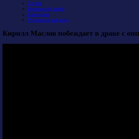
Состав
Тренерский штаб
Календарь
Турнирная таблица
Кирилл Маслов побеждает в драке с оп