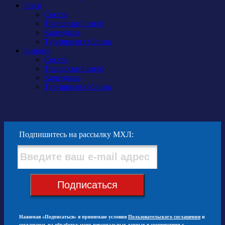
Рыси
Состав
Тренерский штаб
Календарь
Турнирная таблица
Бирюса
Состав
Тренерский штаб
Календарь
Турнирная таблица
Подпишитесь на рассылку МХЛ:
Подписаться
Нажимая «Подписаться» я принимаю условия
Пользовательского соглашения
и
соглашаюсь на обработку моих персональных данных в соответствии с