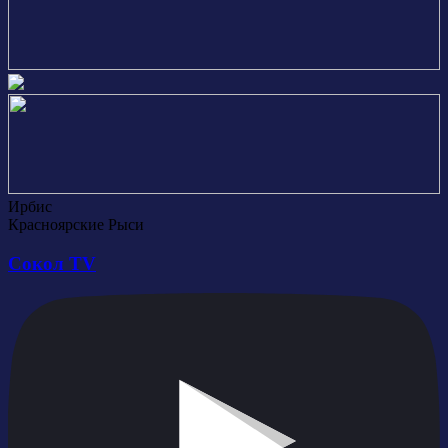
Ирбис
Красноярские Рыси
Сокол TV