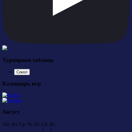
Турнирная таблица
Сокол
Календарь игр
Август
Пн.
Вт.
Ср.
Чт.
Пт.
Сб.
Вс.
1
2