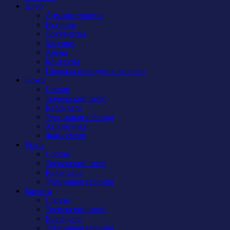
Клуб
Администрация
История
Документы
Закупки
Арена
Контакты
Правила поведения на арене
Сокол
Состав
Тренерский штаб
Календарь
Турнирная таблица
Атрибутика
Фан-сектор
Рыси
Состав
Тренерский штаб
Календарь
Турнирная таблица
Бирюса
Состав
Тренерский штаб
Календарь
Турнирная таблица